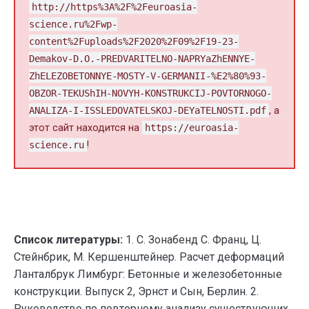
http://https%3A%2F%2Feuroasia-
science.ru%2Fwp-
content%2Fuploads%2F2020%2F09%2F19-23-
Demakov-D.O.-PREDVARITELNO-NAPRYaZhENNYE-
ZhELEZOBETONNYE-MOSTY-V-GERMANII-%E2%80%93-
OBZOR-TEKUShIH-NOVYH-KONSTRUKCIJ-POVTORNOGO-
ANALIZA-I-ISSLEDOVATELSKOJ-DEYaTELNOSTI.pdf
, а
этот сайт находится на
https://euroasia-
science.ru
!
Список литературы:
1. С. Зонабенд С. Франц, Ц.
Стейнбрик, М. Кершенштейнер. Расчет деформаций
Ланталбрук Лимбург: Бетонные и железобетонные
конструкции. Выпуск 2, Эрнст и Сын, Берлин. 2.
Руководство по повторному анализу существующих