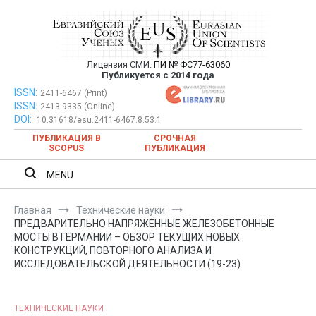
Перейти
к
содержимому
Лицензия СМИ:
ПИ № ФС77-63060
Евразийский Союз Ученых —
Публикуется с 2014 года
публикация научных статей в
ISSN:
Евразийский Союз Ученых — публикация научных статей в
2411-6467 (Print)
ISSN:
2413-9335 (Online)
ежемесячном научном журнале
ежемесячном научном журнале
DOI:
10.31618/esu.2411-6467.8.53.1
ПУБЛИКАЦИЯ В
СРОЧНАЯ
SCOPUS
ПУБЛИКАЦИЯ
MENU
Главная
Технические науки
ПРЕДВАРИТЕЛЬНО НАПРЯЖЕННЫЕ ЖЕЛЕЗОБЕТОННЫЕ
МОСТЫ В ГЕРМАНИИ – ОБЗОР ТЕКУЩИХ НОВЫХ
КОНСТРУКЦИЙ, ПОВТОРНОГО АНАЛИЗА И
ИССЛЕДОВАТЕЛЬСКОЙ ДЕЯТЕЛЬНОСТИ (19-23)
ТЕХНИЧЕСКИЕ НАУКИ