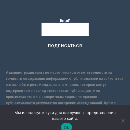
Email*
Администрация сайта не несет никакой ответственности за
точность содержания информации опубликованной на сайте, а так
же за любые рекомендации или мнения, которые могут
содержаться в исследовательских публикациях, и за
применимость её к конкретным лицам, по причине
субъективности результатов авторских исследований. Кроме
того, поскольку интернет не обеспечивает в полной мере
Мы используем куки для наилучшего представления
надежной защиты информации, Сайт не несет ответственности за
нашего сайта.
информацию, присылаемую через интернет.
Ok