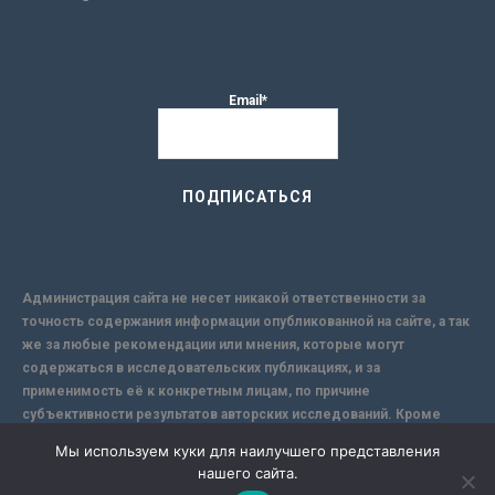
Email*
Администрация сайта не несет никакой ответственности за
точность содержания информации опубликованной на сайте, а так
же за любые рекомендации или мнения, которые могут
содержаться в исследовательских публикациях, и за
применимость её к конкретным лицам, по причине
субъективности результатов авторских исследований. Кроме
того, поскольку интернет не обеспечивает в полной мере
Мы используем куки для наилучшего представления
надежной защиты информации, Сайт не несет ответственности за
нашего сайта.
информацию, присылаемую через интернет.