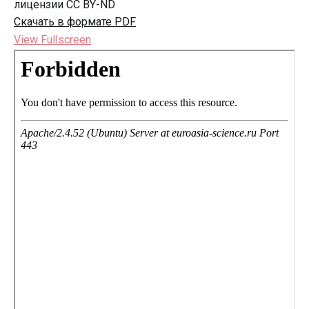
лицензии CC BY-ND
Скачать в формате PDF
View Fullscreen
Перейти
к
содержимому
PDF