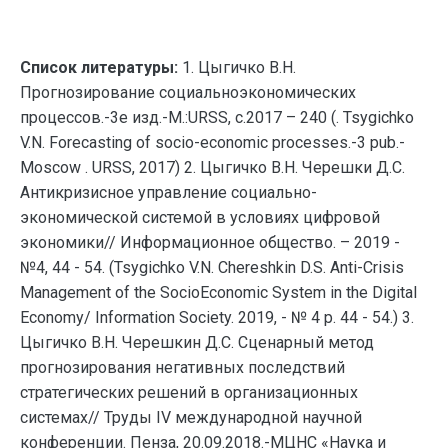
Список литературы:
1. Цыгичко В.Н.
Прогнозирование социальноэкономических
процессов.-3е изд.-М.:URSS, с.2017 – 240 (. Tsygichko
V.N. Forecasting of socio-economic processes.-3 pub.-
Moscow . URSS, 2017) 2. Цыгичко В.Н. Черешки Д.С.
Антикризисное управление социально-
экономической системой в условиях цифровой
экономики// Информационное общество. – 2019 -
№4, 44 - 54. (Tsygichko V.N. Chereshkin D.S. Anti-Crisis
Management of the SocioEconomic System in the Digital
Economy/ Information Society. 2019, - № 4 p. 44 - 54.) 3.
Цыгичко В.Н. Черешкин Д.С. Сценарный метод
прогнозирования негативных последствий
стратегических решений в организационных
системах// Труды IV международной научной
конференции. Пенза, 20.09.2018.-МЦНС «Наука и