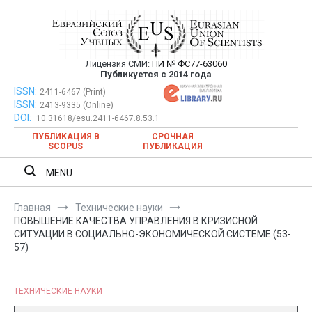
Перейти
к
содержимому
Лицензия СМИ:
ПИ № ФС77-63060
Евразийский Союз Ученых —
Публикуется с 2014 года
публикация научных статей в
ISSN:
Евразийский Союз Ученых — публикация научных статей в
2411-6467 (Print)
ISSN:
2413-9335 (Online)
ежемесячном научном журнале
ежемесячном научном журнале
DOI:
10.31618/esu.2411-6467.8.53.1
ПУБЛИКАЦИЯ В
СРОЧНАЯ
SCOPUS
ПУБЛИКАЦИЯ
MENU
Главная
Технические науки
ПОВЫШЕНИЕ КАЧЕСТВА УПРАВЛЕНИЯ В КРИЗИСНОЙ
СИТУАЦИИ В СОЦИАЛЬНО-ЭКОНОМИЧЕСКОЙ СИСТЕМЕ (53-
57)
ТЕХНИЧЕСКИЕ НАУКИ