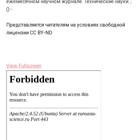
ежемесячном научном журнале. Технические науки. ;
():-.
Представляется читателям на условиях свободной
лицензии CC BY-ND
View Fullscreen
Перейти
к
содержимому
PDF