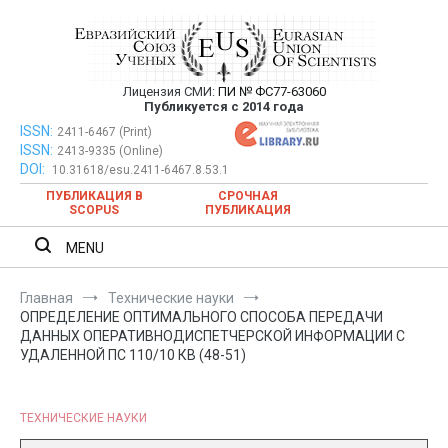
Перейти
к
содержимому
Лицензия СМИ:
ПИ № ФС77-63060
Евразийский Союз Ученых —
Публикуется с 2014 года
публикация научных статей в
ISSN:
Евразийский Союз Ученых — публикация научных статей в
2411-6467 (Print)
ISSN:
2413-9335 (Online)
ежемесячном научном журнале
ежемесячном научном журнале
DOI:
10.31618/esu.2411-6467.8.53.1
ПУБЛИКАЦИЯ В
СРОЧНАЯ
SCOPUS
ПУБЛИКАЦИЯ
MENU
Главная
Технические науки
ОПРЕДЕЛЕНИЕ ОПТИМАЛЬНОГО СПОСОБА ПЕРЕДАЧИ
ДАННЫХ ОПЕРАТИВНОДИСПЕТЧЕРСКОЙ ИНФОРМАЦИИ С
УДАЛЕННОЙ ПС 110/10 КВ (48-51)
ТЕХНИЧЕСКИЕ НАУКИ