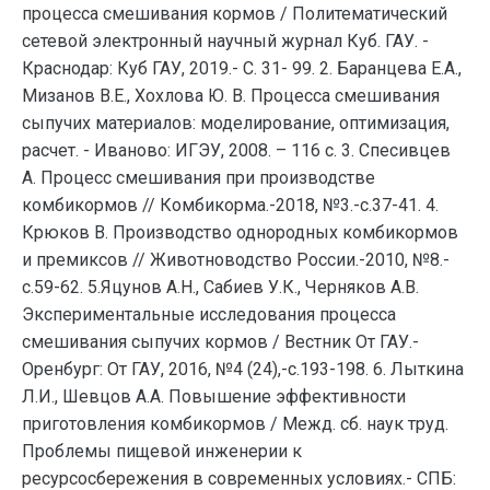
процесса смешивания кормов / Политематический
сетевой электронный научный журнал Куб. ГАУ. -
Краснодар: Куб ГАУ, 2019.- С. 31- 99. 2. Баранцева Е.А.,
Мизанов В.Е., Хохлова Ю. В. Процесса смешивания
сыпучих материалов: моделирование, оптимизация,
расчет. - Иваново: ИГЭУ, 2008. – 116 с. 3. Спесивцев
А. Процесс смешивания при производстве
комбикормов // Комбикорма.-2018, №3.-с.37-41. 4.
Крюков В. Производство однородных комбикормов
и премиксов // Животноводство России.-2010, №8.-
с.59-62. 5.Яцунов А.Н., Сабиев У.К., Черняков А.В.
Экспериментальные исследования процесса
смешивания сыпучих кормов / Вестник От ГАУ.-
Оренбург: От ГАУ, 2016, №4 (24),-с.193-198. 6. Лыткина
Л.И., Шевцов А.А. Повышение эффективности
приготовления комбикормов / Межд. сб. наук труд.
Проблемы пищевой инженерии к
ресурсосбережения в современных условиях.- СПБ: