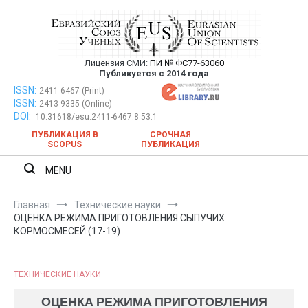
Перейти
к
содержимому
Лицензия СМИ:
ПИ № ФС77-63060
Евразийский Союз Ученых —
Публикуется с 2014 года
публикация научных статей в
ISSN:
Евразийский Союз Ученых — публикация научных статей в
2411-6467 (Print)
ISSN:
2413-9335 (Online)
ежемесячном научном журнале
ежемесячном научном журнале
DOI:
10.31618/esu.2411-6467.8.53.1
ПУБЛИКАЦИЯ В
СРОЧНАЯ
SCOPUS
ПУБЛИКАЦИЯ
MENU
Главная
Технические науки
ОЦЕНКА РЕЖИМА ПРИГОТОВЛЕНИЯ СЫПУЧИХ
КОРМОСМЕСЕЙ (17-19)
ТЕХНИЧЕСКИЕ НАУКИ
ОЦЕНКА РЕЖИМА ПРИГОТОВЛЕНИЯ