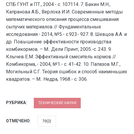
СПБ ГУНТ и ПТ., 2004.- с. 107114. 7. Бакин М.Н.,
Капранова А.Б., Верлока И.И. Современные методы
математического описания процесса смешивания
сыпучих материалов // Фундаментальные
исследования.- 2014, №5.- с.923- 927. 8. Шевцов А.А. и
др. Повышение эффективности производства
комбикормов. – М.: Дели Принт, 2005.-с. 243. 9.
Клычев Е.М. Эффективный смеситель кормов //
Комбикорма,.- 2004, №1.- с. 41-42. 10. Папазов М.Г.,
Могильный С.Г. Теория ошибок и способ наименьших
квадратов. – М.: Недра, 1968.- с. 306.
РУБРИКА:
ТЕХНИЧЕСКИЕ НАУКИ
ОТМЕЧЕНО:
70(2)