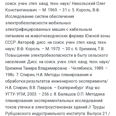
соиск. учен. степ. канд. техн. наук/ Никольский Олег
Константинович. – М. 1969. – 31 с. 5. Король, В.Ф.
Исследование систем обеспечения
электробезопасности мобильных
электрифицированных машин с кабельным
питанием на животноводческих фермах Южной зоны
СССР: Автореф. дисс. на соиск. учен. степ. канд. техн.
наук/ В.Ф. Король. – М. 1973. – 30 с. 6. Еремина, Т.В.
Повышение электробезопасности в быту сельского
населения: Дисс. на соиск. учен. степ. канд. техн. наук/
Еремина Тамара Владимировна. - Челябинск, 1989. –
198с. 7. Спирин, Н.А. Методы планирования и
обработки результатов инженерного эксперимента/
Н.А. Спирин, В.В. Лавров. – Екатеринбург: Изд-во
УГТУ-УПИ, 2003. – 256 с. 8. Балашов О.П. Методика
планирования экспериментальных исследований
токов утечки в электроустановках зданий // Труды
Рубцовского индустриального института: Выпуск 21 /