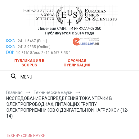
Перейти
к
содержимому
Лицензия СМИ:
ПИ № ФС77-63060
Евразийский Союз Ученых —
Публикуется с 2014 года
публикация научных статей в
ISSN:
Евразийский Союз Ученых — публикация научных статей в
2411-6467 (Print)
ISSN:
2413-9335 (Online)
ежемесячном научном журнале
ежемесячном научном журнале
DOI:
10.31618/esu.2411-6467.8.53.1
ПУБЛИКАЦИЯ В
СРОЧНАЯ
SCOPUS
ПУБЛИКАЦИЯ
MENU
Главная
Технические науки
ИССЛЕДОВАНИЕ РАСПРЕДЕЛЕНИЯ ТОКА УТЕЧКИ В
ЭЛЕКТРОПРОВОДКАХ, ПИТАЮЩИХ ГРУППУ
ЭЛЕКТРОПРИЕМНИКОВ С ДВИГАТЕЛЬНОЙ НАГРУЗКОЙ (12-
14)
ТЕХНИЧЕСКИЕ НАУКИ