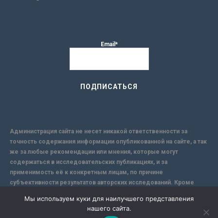
Email*
Администрация сайта не несет никакой ответственности за
точность содержания информации опубликованной на сайте, а так
же за любые рекомендации или мнения, которые могут
содержаться в исследовательских публикациях, и за
применимость её к конкретным лицам, по причине
субъективности результатов авторских исследований. Кроме
того, поскольку интернет не обеспечивает в полной мере
Мы используем куки для наилучшего представления
надежной защиты информации, Сайт не несет ответственности за
нашего сайта.
информацию, присылаемую через интернет.