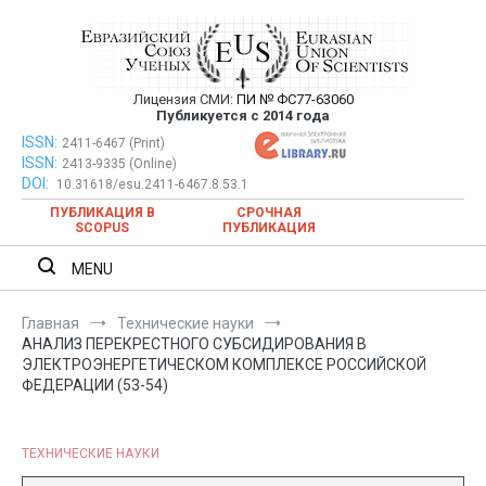
Перейти
к
содержимому
Лицензия СМИ:
ПИ № ФС77-63060
Евразийский Союз Ученых —
Публикуется с 2014 года
публикация научных статей в
ISSN:
Евразийский Союз Ученых — публикация научных статей в
2411-6467 (Print)
ISSN:
2413-9335 (Online)
ежемесячном научном журнале
ежемесячном научном журнале
DOI:
10.31618/esu.2411-6467.8.53.1
ПУБЛИКАЦИЯ В
СРОЧНАЯ
SCOPUS
ПУБЛИКАЦИЯ
MENU
Главная
Технические науки
АНАЛИЗ ПЕРЕКРЕСТНОГО СУБСИДИРОВАНИЯ В
ЭЛЕКТРОЭНЕРГЕТИЧЕСКОМ КОМПЛЕКСЕ РОССИЙСКОЙ
ФЕДЕРАЦИИ (53-54)
ТЕХНИЧЕСКИЕ НАУКИ