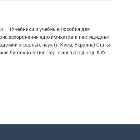
ил. — (Учебники и учебные пособия для
гона захоронения ядохимикатов и пестицидов»
адемии аграрных наук (г. Киев, Украина) Статья:
 биотехнология: Пер. с англ./Под ред. К.Ф.