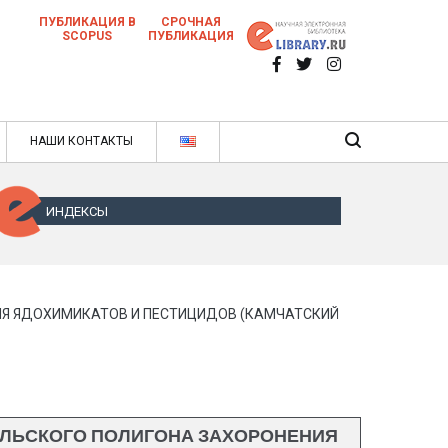
ПУБЛИКАЦИЯ В
СРОЧНАЯ
SCOPUS
ПУБЛИКАЦИЯ
 научных статей в ежемесячном научном
нале
ячном научном журнале
НАШИ КОНТАКТЫ
ИНДЕКСЫ
Я ЯДОХИМИКАТОВ И ПЕСТИЦИДОВ (КАМЧАТСКИЙ
ЕЛЬСКОГО ПОЛИГОНА ЗАХОРОНЕНИЯ