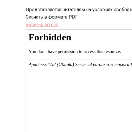
Представляется читателям на условиях свобод
Скачать в формате PDF
View Fullscreen
Перейти
к
содержимому
PDF