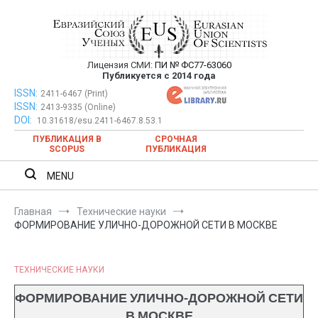
Перейти
к
содержимому
Лицензия СМИ:
ПИ № ФС77-63060
Евразийский Союз Ученых —
Публикуется с 2014 года
публикация научных статей в
ISSN:
Евразийский Союз Ученых — публикация научных статей в
2411-6467 (Print)
ISSN:
2413-9335 (Online)
ежемесячном научном журнале
ежемесячном научном журнале
DOI:
10.31618/esu.2411-6467.8.53.1
ПУБЛИКАЦИЯ В
СРОЧНАЯ
SCOPUS
ПУБЛИКАЦИЯ
MENU
Главная
Технические науки
ФОРМИРОВАНИЕ УЛИЧНО-ДОРОЖНОЙ СЕТИ В МОСКВЕ
ТЕХНИЧЕСКИЕ НАУКИ
ФОРМИРОВАНИЕ УЛИЧНО-ДОРОЖНОЙ СЕТИ
В МОСКВЕ