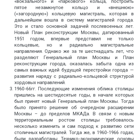
«вокзального» и «паркового» кольца, построить
пятое незамкнутое кольцо и «внешнюю»
(«загородную») кольцевую магистраль, которая в
дальнейшем вошла в систему магистралей города.
Это и стало основной задачей послевоенных лет.
Новый План реконструкции Москвы, датированный
1951 годом, впервые представил не только
кольцевые, но и радиально магистральные
направления. Однако же за те шестнадцать лет, что
разделяют Генеральный план Москвы и План
реконструкции города, оказалась забыта одна из
самых важных идей будущей перестройки города —
развития наряду с радиально-кольцевой структурой
хордовых направлений.
1960-66гг. Последующие изменения облика столицы
пришлись на шестидесятые годы, в начале которых
был принят новый Генеральный план Москвы. Тогда
было принято решение об очередном расширении
Москвы – до пределов МКАДа. В связи с новым
территориальным ростом столицы требовалось
несколько изменить и сам подход к развитию сети
столичных магистралей. Тогда же, в 1960-1966 годах,
были разработаны Технико-экономические основы