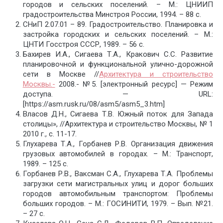
городов и сельских поселений. – М.: ЦНИИП
градостроительства Минстроя России, 1994. – 88 с.
СНиП 2.07.01 – 89. Градостроительство. Планировка и
застройка городских и сельских поселений. – М.:
ЦНТИ Госстроя СССР, 1989. – 56 с.
Бахирев И.А., Сигаева Т.А., Кракович С.С. Развитие
планировочной и функциональной улично-дорожной
сети в Москве //
Архитектура и строительство
Москвы.-
2008.- №5. [электронный ресурс] — Режим
доступа. — URL:
[https://asm.rusk.ru/08/asm5/asm5_3.htm]
Власов Д.Н., Сигаева Т.В. Южный поток для Запада
столицы», //Архитектура и строительство Москвы, № 1
2010 г., с. 11-17.
Глухарева Т.А., Горбанев Р.В. Организация движения
грузовых автомобилей в городах. – М.: Транспорт,
1989. – 125 с.
Горбанев Р.В., Ваксман С.А., Глухарева Т.А. Проблемы
загрузки сети магистральных улиц и дорог больших
городов автомобильным транспортом: Проблемы
больших городов. – М.: ГОСИНИТИ, 1979. – Вып. №21.
– 27 с.