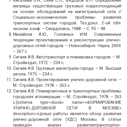
Киселева О.Н., Сена С.Л., Федоров В.П. Определение
матрицы существующих грузовых корреспонденций
на основе обследований на магистральной сети //
Социально-экономические проблемы развития
транспортных систем городов: Тез.докл. 2-ой обл.
эконом. конф. – Свердловск, 1988. – С. 95 – 98.
Михайлов А.Ю., Головных И.М. Современные
тенденции проектирования и реконструкции улично-
дорожных сетей городов. – Новосибирск: Наука, 2004.
– 267 с.
Сигаев А.В. Автотранспорт и планировка городов. – М.:
Стройиздат, 1972. – 234 с.
Сигаев А.В. Грузовые магистрали города. – М.: Высшая
школа, 1975. – 254 с.
Сигаев А.В. Проектирование улично-дорожной сети. –
М.: Стройиздат, 1978. – 263 с.
Сигаев А.В. Планировочные и транспортные проблемы
городских агломерации. – М.: Стройиздат, 1978. – 263
с.[schema type=»book» name=»ФОРМИРОВАНИЕ
УЛИЧНО-ДОРОЖНОЙ СЕТИ В МОСКВЕ»
description=»Целью работы является обзор развития
улично-дорожной сети (УДС) Москвы. В статье
приведён анализ развитиятранспортно-