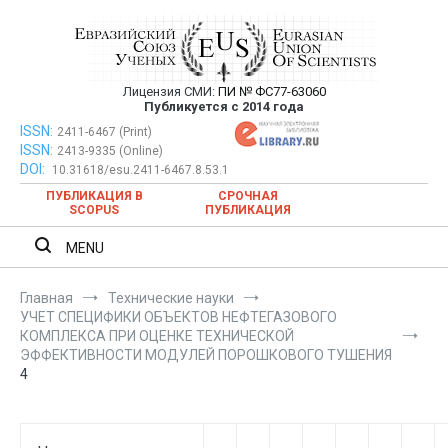
Перейти
к
содержимому
Лицензия СМИ:
ПИ № ФС77-63060
Евразийский Союз Ученых —
Публикуется с 2014 года
публикация научных статей в
ISSN:
Евразийский Союз Ученых — публикация научных статей в
2411-6467 (Print)
ISSN:
2413-9335 (Online)
ежемесячном научном журнале
ежемесячном научном журнале
DOI:
10.31618/esu.2411-6467.8.53.1
ПУБЛИКАЦИЯ В
СРОЧНАЯ
SCOPUS
ПУБЛИКАЦИЯ
MENU
Главная
Технические науки
УЧЕТ СПЕЦИФИКИ ОБЪЕКТОВ НЕФТЕГАЗОВОГО
КОМПЛЕКСА ПРИ ОЦЕНКЕ ТЕХНИЧЕСКОЙ
ЭФФЕКТИВНОСТИ МОДУЛЕЙ ПОРОШКОВОГО ТУШЕНИЯ
4