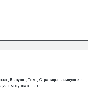
нале,
Выпуск:
,
Том:
,
Страницы в выпуске:
-
ном журнале. . ; ():-.