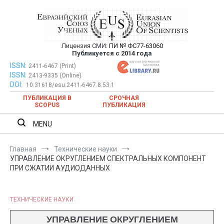
Перейти
к
содержимому
Лицензия СМИ:
ПИ № ФС77-63060
Евразийский Союз Ученых —
Публикуется с 2014 года
публикация научных статей в
ISSN:
Евразийский Союз Ученых — публикация научных статей в
2411-6467 (Print)
ISSN:
2413-9335 (Online)
ежемесячном научном журнале
ежемесячном научном журнале
DOI:
10.31618/esu.2411-6467.8.53.1
ПУБЛИКАЦИЯ В
СРОЧНАЯ
SCOPUS
ПУБЛИКАЦИЯ
MENU
Главная
Технические науки
УПРАВЛЕНИЕ ОКРУГЛЕНИЕМ СПЕКТРАЛЬНЫХ КОМПОНЕНТ
ПРИ СЖАТИИ АУДИОДАННЫХ
ТЕХНИЧЕСКИЕ НАУКИ
УПРАВЛЕНИЕ ОКРУГЛЕНИЕМ