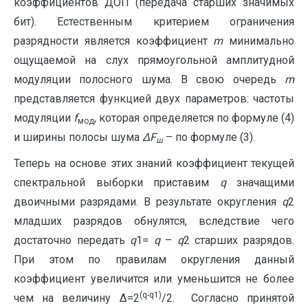
коэффициентов ДОП (передача старших значимых
бит). Естественным критерием ограничения
разрядности является коэффициент
m
минимально
ощущаемой на слух прямоугольной амплитудной
модуляции полосного шума. В свою очередь
m
представляется функцией двух параметров: частоты
модуляции
f
, которая определяется по формуле (4)
мод
и ширины полосы шума
∆
F
– по формуле (3).
ш
Теперь на основе этих знаний коэффициент текущей
спектральной выборки приставим
q
значащими
двоичными разрядами. В результате округления
q
2
младших разрядов обнулятся, вследствие чего
достаточно передать
q
1=
q
–
q
2 старших разрядов.
При этом по правилам округления данный
коэффициент увеличится или уменьшится не более
(
q-
q1)
чем на величину ∆=2
/2. Согласно принятой