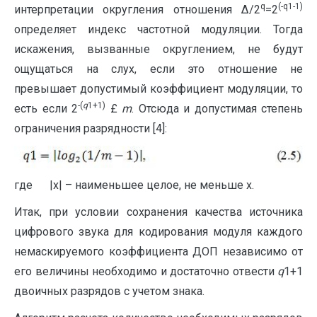
q
(-
q1-1)
интерпретации округления отношения ∆/2
=2
определяет индекс частотной модуляции. Тогда
искажения, вызванные округлением, не будут
ощущаться на слух, если это отношение не
превышает допустимый коэффициент модуляции, то
-(
q
1+1)
есть если 2
£
m
. Отсюда и допустимая степень
ограничения разрядности [4]:
где |x| – наименьшее целое, не меньше х.
Итак, при условии сохранения качества источника
цифрового звука для кодирования модуля каждого
немаскируемого коэффициента ДОП независимо от
его величины необходимо и достаточно отвести
q
1+1
двоичных разрядов с учетом знака.