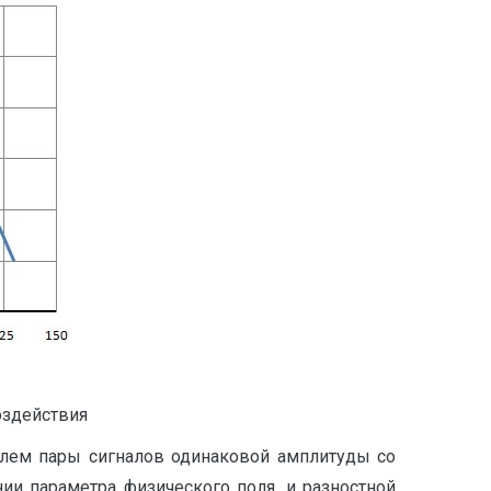
оздействия
елем пары сигналов одинаковой амплитуды со
ии параметра физического поля, и разностной