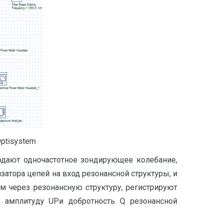
Optisystem
подают одночастотное зондирующее колебание,
атора цепей на вход резонансной структуры, и
 через резонансную структуру, регистрируют
, амплитуду UPи добротность Q резонансной