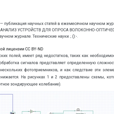
— публикация научных статей в ежемесячном научном жур
АНАЛИЗ УСТРОЙСТВ ДЛЯ ОПРОСА ВОЛОКОННО-ОПТИЧЕСКИ
ном журнале. Технические науки. ; ():-.
ной лицензии CC BY-ND
их полей, имеет ряд недостатков, таких как необходимос
 обработка сигналов представляет определенную сложнос
 нескольких фотоприемников, и как следствие эти эле
 снижается. На рисунках 1 и 2 предоставлены схемы, к
тотное зондирующее колебание).