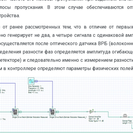
олосы пропускания. В этом случае обеспечиваются оп
ройства.
я от ранее рассмотренных тем, что в отличие от первых
но генерирует не два, а четыре сигнала с одинаковой ам
осуществляется после оптического датчика ВРБ (волоконно
пределения разности фаз определяется амплитуда огибающ
етекторе) и следовательно именно с измерением разнос
м в контроллере определяют параметры физических полей