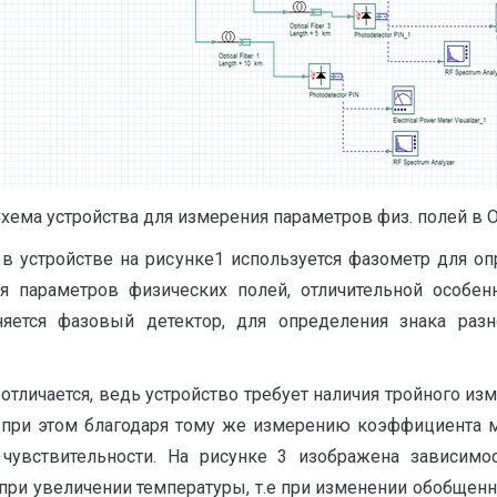
Схема устройства для измерения параметров физ. полей в 
 в устройстве на рисунке1 используется фазометр для оп
я параметров физических полей, отличительной особе
няется фазовый детектор, для определения знака разн
 отличается, ведь устройство требует наличия тройного и
о при этом благодаря тому же измерению коэффициента м
чувствительности. На рисунке 3 изображена зависимос
 при увеличении температуры, т.е при изменении обобщен