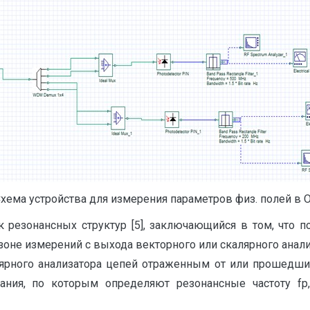
Схема устройства для измерения параметров физ. полей в 
к резонансных структур [5], заключающийся в том, что 
оне измерений с выхода векторного или скалярного анализ
лярного анализатора цепей отраженным от или прошедшим
ния, по которым определяют резонансные частоту fp