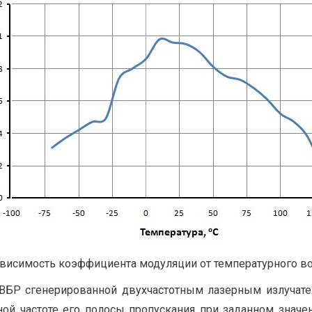
ависимость коэффициента модуляции от температурного в
а ВБР сгенерированной двухчастотным лазерным излучат
ной частоте его полосы пропускания при заданном значен