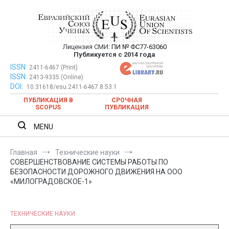
Перейти
к
содержимому
Лицензия СМИ:
ПИ № ФС77-63060
Евразийский Союз Ученых —
Публикуется с 2014 года
публикация научных статей в
ISSN:
Евразийский Союз Ученых — публикация научных статей в
2411-6467 (Print)
ISSN:
2413-9335 (Online)
ежемесячном научном журнале
ежемесячном научном журнале
DOI:
10.31618/esu.2411-6467.8.53.1
ПУБЛИКАЦИЯ В
СРОЧНАЯ
SCOPUS
ПУБЛИКАЦИЯ
MENU
Главная
Технические науки
СОВЕРШЕНСТВОВАНИЕ СИСТЕМЫ РАБОТЫ ПО
БЕЗОПАСНОСТИ ДОРОЖНОГО ДВИЖЕНИЯ НА ООО
«МИЛОГРАДОВСКОЕ-1»
ТЕХНИЧЕСКИЕ НАУКИ