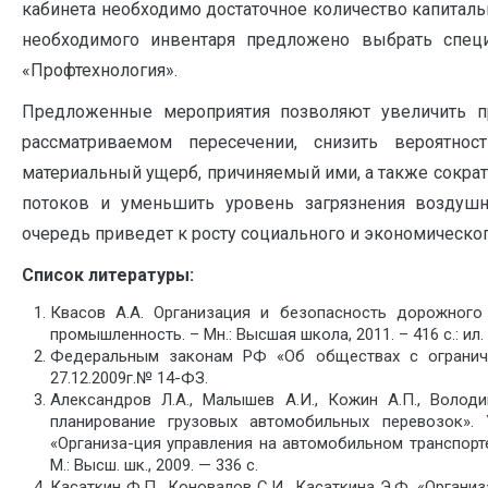
кабинета необходимо достаточное количество капитал
необходимого инвентаря предложено выбрать спец
«Профтехнология».
Предложенные мероприятия позволяют увеличить п
рассматриваемом пересечении, снизить вероятно
материальный ущерб, причиняемый ими, а также сокра
потоков и уменьшить уровень загрязнения воздушн
очередь приведет к росту социального и экономическо
Список литературы:
Квасов А.А. Организация и безопасность дорожного
промышленность. – Мн.: Высшая школа, 2011. – 416 с.: ил.
Федеральным законам РФ «Об обществах с ограниче
27.12.2009г.№ 14-ФЗ.
Александров Л.А., Малышев А.И., Кожин А.П., Володи
планирование грузовых автомобильных перевозок».
«Организа-ция управления на автомобильном транспорте»
М.: Высш. шк., 2009. — 336 с.
Касаткин Ф.П., Коновалов С.И., Касаткина Э.Ф. «Органи