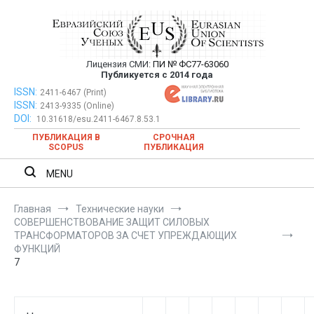
Перейти
к
содержимому
Лицензия СМИ:
ПИ № ФС77-63060
Евразийский Союз Ученых —
Публикуется с 2014 года
публикация научных статей в
ISSN:
Евразийский Союз Ученых — публикация научных статей в
2411-6467 (Print)
ISSN:
2413-9335 (Online)
ежемесячном научном журнале
ежемесячном научном журнале
DOI:
10.31618/esu.2411-6467.8.53.1
ПУБЛИКАЦИЯ В
СРОЧНАЯ
SCOPUS
ПУБЛИКАЦИЯ
MENU
Главная
Технические науки
СОВЕРШЕНСТВОВАНИЕ ЗАЩИТ СИЛОВЫХ
ТРАНСФОРМАТОРОВ ЗА СЧЕТ УПРЕЖДАЮЩИХ
ФУНКЦИЙ
7