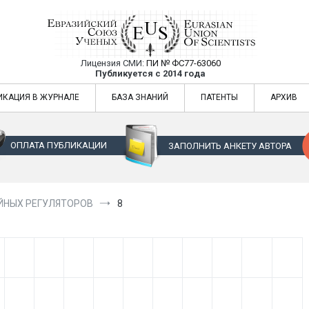
Лицензия СМИ:
ПИ № ФС77-63060
Евразийский Союз Ученых — публикация
Публикуется с 2014 года
жур
Евразийский Союз Ученых — публикация научных статей в ежемес
ИКАЦИЯ В ЖУРНАЛЕ
БАЗА ЗНАНИЙ
ПАТЕНТЫ
АРХИВ
ОПЛАТА ПУБЛИКАЦИИ
ЗАПОЛНИТЬ АНКЕТУ АВТОРА
ЙНЫХ РЕГУЛЯТОРОВ
8