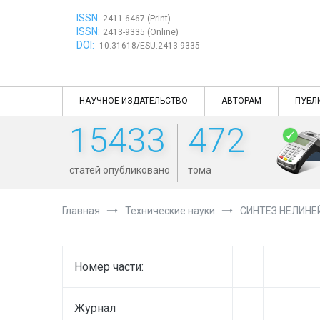
Перейти
ISSN:
к
2411-6467 (Print)
ISSN:
содержимому
2413-9335 (Online)
DOI:
10.31618/ESU.2413-9335
НАУЧНОЕ ИЗДАТЕЛЬСТВО
АВТОРАМ
ПУБЛ
15433
472
статей опубликовано
тома
Главная
Технические науки
СИНТЕЗ НЕЛИНЕ
Номер части:
Журнал