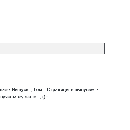
нале,
Выпуск:
,
Том:
,
Страницы в выпуске:
-
ном журнале. . ; ():-.
: