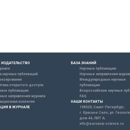
 ИЗДАТЕЛЬСТВО
БАЗА ЗНАНИЙ
рнале
Научные публикации
а научных публикаций
Научные направления журна
ексирование
Международные научные
тика открытого доступа
публикации
ные публикации
Всероссийские научные пуб
ные направления журнала
FAQ
кционная коллегия
НАШИ КОНТАКТЫ
ЦИЯ В ЖУРНАЛЕ
198320, Санкт-Петербург,
г. Красное Село, ул. Геолог
дом 44, ЛИТ А.
info@euroasia-science.ru