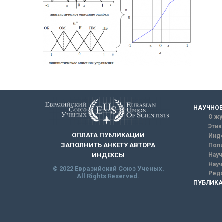
НАУЧНОЕ
О жу
Этик
ОПЛАТА ПУБЛИКАЦИИ
Инд
ЗАПОЛНИТЬ АНКЕТУ АВТОРА
Поли
Науч
ИНДЕКСЫ
Науч
© 2022 Евразийский Союз Ученых.
Реда
All Rights Reserved.
ПУБЛИКА