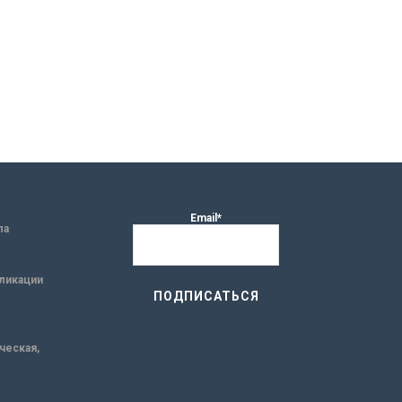
Email*
ла
ликации
ическая,