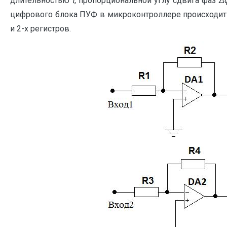
длительностью
t
,
пропорциональной углу сдвига фаз
Δ
цифрового блока ПУФ в микроконтроллере происходит 
и 2-х регистров.