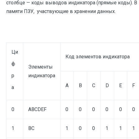
столбце — коды выводов индикатора (прямые коды). В 
памяти ПЗУ, участвующие в хранении данных.
Ци
Код элементов индикатора
ф
Элементы
р
индикатора
A
B
C
D
E
F
а
0
ABCDEF
0
0
0
0
0
0
1
BC
1
0
0
1
1
1