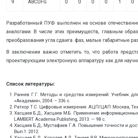
9
ABCDFG
0
0
0
0
1
0
Разработанный ПУФ выполнен на основе отечественн
аналогами. В числе этих преимуществ, главным обр
преобразования угла сдвига фаз, малые габаритные раз
В заключении важно отметить то, что работа предст
проектирующим электронную аппаратуру как для научны
Список литературы:
Раннев Г.Г. Методы и средства измерений: Учебник для 
«Академия», 2004. – 336 с.
Ратхор Т.С. Цифровые измерения. АЦП/ЦАП. Москва, Техн
Хасцаев Б.Д., Хасцаев М.Б. Применение информационны
LAMBERT Academia Publishing, 2013. — 98 с.
Хасцаев Б.Д., Мустафаев Г.А. Повышение точности и до
Вып.1. 2012.
Хасцаев Б.Д., Королев А.Л., Тинаев В.В. Микроконтрол