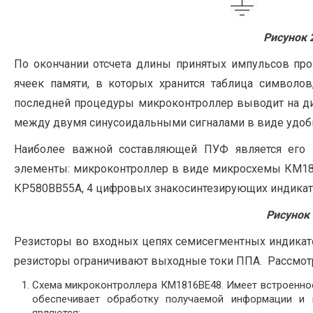
Рисунок 
По окончании отсчета длины принятых импульсов прои
ячеек памяти, в которых хранится таблица символо
последней процедуры микроконтроллер выводит на д
между двумя синусоидальными сигналами в виде удобно
Наиболее важной составляющей ПУФ является его 
элементы: микроконтроллер в виде микросхемы КМ18
КР580ВВ55А, 4 цифровых знакосинтезирующих индикат
Рисунок
Резисторы во входных цепях семисегментных индикат
резисторы ограничивают выходные токи ППА. Рассмот
Схема микроконтроллера КМ1816ВЕ48. Имеет встроенно
обеспечивает обработку получаемой информации и 
являются: