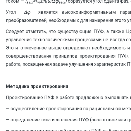
током —
i
=
I
sin
(ω
t
±φ
)
образуется угол сдвига фа
вых
m
вых
Угол
Δφ
является высокоинформативным параме
преобразователей, необходимых для измерения этого угл
Следует отметить, что существующие ПУФ, а также ЦФ
управления технологическими процессами не всегда 
Это и отмеченное выше определяют необходимость и а
совершенствования принципов проектирования ПУФ, 
работа, посвященная задаче улучшения характеристик П
Методика проектирова
Проектирование ПУФ в работе предложено выполнять 
— осуществление проектирования по рациональной мето
— определение типа исполнения ПУФ (аналоговое или ц
— построение оптимальной структуры ПУФ на базе анал