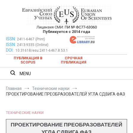
Перейти
к
содержимому
Лицензия СМИ:
ПИ № ФС77-63060
Евразийский Союз Ученых —
Публикуется с 2014 года
публикация научных статей в
ISSN:
Евразийский Союз Ученых — публикация научных статей в
2411-6467 (Print)
ISSN:
2413-9335 (Online)
ежемесячном научном журнале
ежемесячном научном журнале
DOI:
10.31618/esu.2411-6467.8.53.1
ПУБЛИКАЦИЯ В
СРОЧНАЯ
SCOPUS
ПУБЛИКАЦИЯ
MENU
Главная
Технические науки
ПРОЕКТИРОВАНИЕ ПРЕОБРАЗОВАТЕЛЕЙ УГЛА СДВИГА ФАЗ
ТЕХНИЧЕСКИЕ НАУКИ
ПРОЕКТИРОВАНИЕ ПРЕОБРАЗОВАТЕЛЕЙ
УГЛА СДВИГА ФАЗ