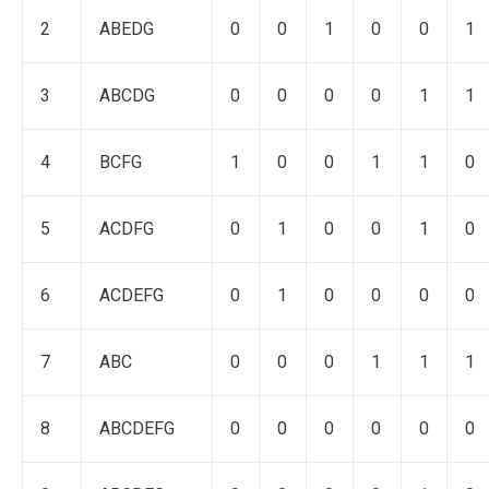
2
ABEDG
0
0
1
0
0
1
3
ABCDG
0
0
0
0
1
1
4
BCFG
1
0
0
1
1
0
5
ACDFG
0
1
0
0
1
0
6
ACDEFG
0
1
0
0
0
0
7
ABC
0
0
0
1
1
1
8
ABCDEFG
0
0
0
0
0
0