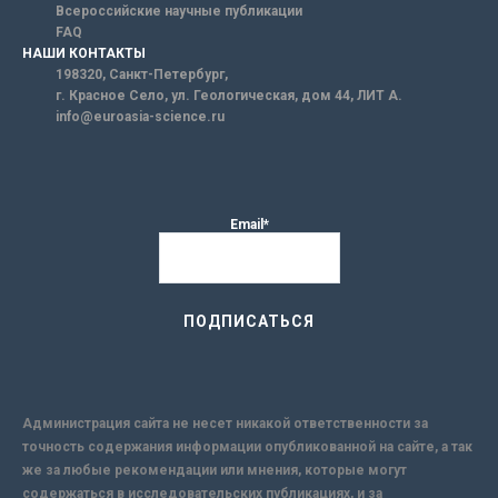
Всероссийские научные публикации
FAQ
НАШИ КОНТАКТЫ
198320, Санкт-Петербург,
г. Красное Село, ул. Геологическая, дом 44, ЛИТ А.
info@euroasia-science.ru
Email*
Администрация сайта не несет никакой ответственности за
точность содержания информации опубликованной на сайте, а так
же за любые рекомендации или мнения, которые могут
содержаться в исследовательских публикациях, и за