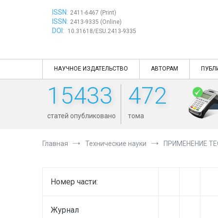
Перейти
ISSN:
к
2411-6467 (Print)
ISSN:
содержимому
2413-9335 (Online)
DOI:
10.31618/ESU.2413-9335
НАУЧНОЕ ИЗДАТЕЛЬСТВО
АВТОРАМ
ПУБЛ
15433
472
статей опубликовано
тома
Главная
Технические науки
ПРИМЕНЕНИЕ Т
Номер части:
Журнал