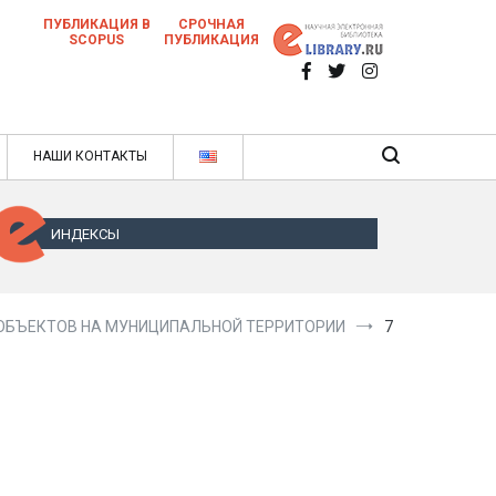
ПУБЛИКАЦИЯ В
СРОЧНАЯ
SCOPUS
ПУБЛИКАЦИЯ
 научных статей в ежемесячном научном
нале
ячном научном журнале
НАШИ КОНТАКТЫ
ИНДЕКСЫ
 ОБЪЕКТОВ НА МУНИЦИПАЛЬНОЙ ТЕРРИТОРИИ
7