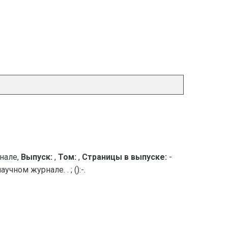
нале,
Выпуск:
,
Том:
,
Страницы в выпуске:
-
ном журнале. . ; ():-.