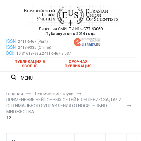
Перейти
к
содержимому
Лицензия СМИ:
ПИ № ФС77-63060
Евразийский Союз Ученых —
Публикуется с 2014 года
публикация научных статей в
ISSN:
Евразийский Союз Ученых — публикация научных статей в
2411-6467 (Print)
ISSN:
2413-9335 (Online)
ежемесячном научном журнале
ежемесячном научном журнале
DOI:
10.31618/esu.2411-6467.8.53.1
ПУБЛИКАЦИЯ В
СРОЧНАЯ
SCOPUS
ПУБЛИКАЦИЯ
MENU
Главная
Технические науки
ПРИМЕНЕНИЕ НЕЙРОННЫХ СЕТЕЙ К РЕШЕНИЮ ЗАДАЧИ
ОПТИМАЛЬНОГО УПРАВЛЕНИЯ ОТНОСИТЕЛЬНО
МНОЖЕСТВА
12