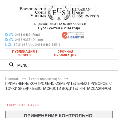
Перейти
к
содержимому
Лицензия СМИ:
ПИ № ФС77-63060
Евразийский Союз Ученых —
Публикуется с 2014 года
публикация научных статей в
ISSN:
Евразийский Союз Ученых — публикация научных статей в
2411-6467 (Print)
ISSN:
2413-9335 (Online)
ежемесячном научном журнале
ежемесячном научном журнале
DOI:
10.31618/esu.2411-6467.8.53.1
ПУБЛИКАЦИЯ В
СРОЧНАЯ
SCOPUS
ПУБЛИКАЦИЯ
MENU
Главная
Технические науки
ПРИМЕНЕНИЕ КОНТРОЛЬНО-ИЗМЕРИТЕЛЬНЫХ ПРИБОРОВ, С
ТОЧКИ ЗРЕНИЯ БЕЗОПАСНОСТИ ВОДИТЕЛЯ И ПАССАЖИРОВ
ТЕХНИЧЕСКИЕ НАУКИ
ПРИМЕНЕНИЕ КОНТРОЛЬНО-