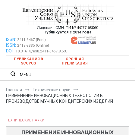
Перейти
к
содержимому
Лицензия СМИ:
ПИ № ФС77-63060
Евразийский Союз Ученых —
Публикуется с 2014 года
публикация научных статей в
ISSN:
Евразийский Союз Ученых — публикация научных статей в
2411-6467 (Print)
ISSN:
2413-9335 (Online)
ежемесячном научном журнале
ежемесячном научном журнале
DOI:
10.31618/esu.2411-6467.8.53.1
ПУБЛИКАЦИЯ В
СРОЧНАЯ
SCOPUS
ПУБЛИКАЦИЯ
MENU
Главная
Технические науки
ПРИМЕНЕНИЕ ИННОВАЦИОННЫХ ТЕХНОЛОГИИ В
ПРОИЗВОДСТВЕ МУЧНЫХ КОНДИТЕРСКИХ ИЗДЕЛИЙ
ТЕХНИЧЕСКИЕ НАУКИ
ПРИМЕНЕНИЕ ИННОВАЦИОННЫХ