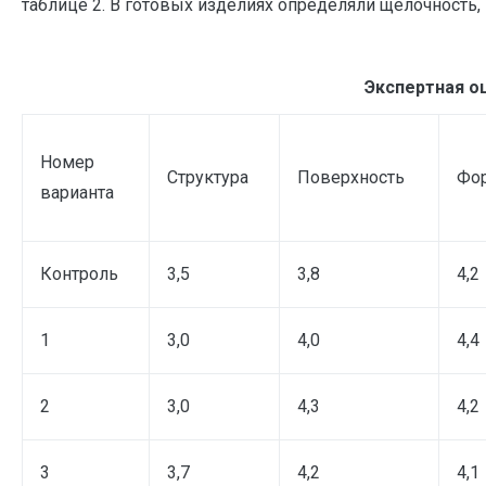
таблице 2. В готовых изделиях определяли щелочность,
Экспертная о
Номер
Структура
Поверхность
Фо
варианта
Контроль
3,5
3,8
4,2
1
3,0
4,0
4,4
2
3,0
4,3
4,2
3
3,7
4,2
4,1