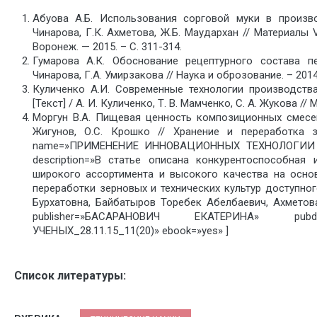
Абуова А.Б. Использования сорговой муки в произво
Чинарова, Г.К. Ахметова, Ж.Б. Маудархан // Материал
Воронеж. — 2015. – С. 311-314.
Гумарова А.К. Обоснование рецептурного состава пе
Чинарова, Г.А. Умирзакова // Наука и оброзование. – 2014.
Куличенко А.И. Современные технологии производств
[Текст] / А. И. Куличенко, Т. В. Мамченко, С. А. Жукова /
Моргун В.А. Пищевая ценность композиционных смесей 
Жигунов, О.С. Крошко // Хранение и переработка з
name=»ПРИМЕНЕНИЕ ИННОВАЦИОННЫХ ТЕХНОЛОГИИ
description=»В статье описана конкурентоспособная
широкого ассортимента и высокого качества на осно
переработки зерновых и технических культур доступно
Бурхатовна, Байбатыров Торебек Абелбаевич, Ахметов
publisher=»БАСАРАНОВИЧ ЕКАТЕРИНА» pubd
УЧЕНЫХ_28.11.15_11(20)» ebook=»yes» ]
Список литературы: