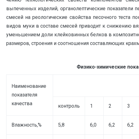
выпеченных изделий, органолептические показатели п
смесей на реологические свойства песочного теста по
видов муки в составе смесей приводит к снижению вязк
уменьшением доли клейковинных белков в композитной
размеров, строения и соотношения составляющих крахм
Физико-химические пока
Но
Наименование
показателя
качества
контроль
1
2
3
Влажность,%
5,8
6,0
6,2
6,2