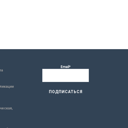
Email*
ла
ликации
ическая,