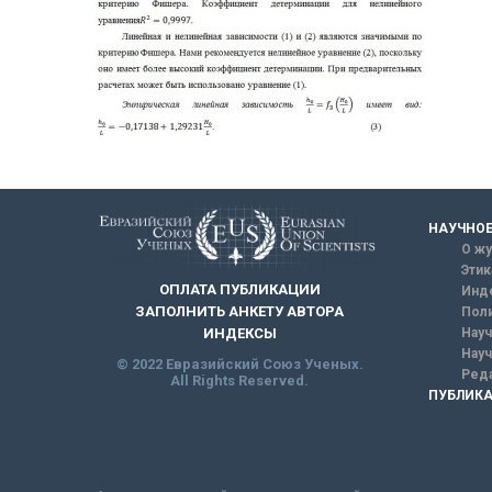
НАУЧНОЕ
О жу
Этик
ОПЛАТА ПУБЛИКАЦИИ
Инд
ЗАПОЛНИТЬ АНКЕТУ АВТОРА
Поли
Науч
ИНДЕКСЫ
Науч
© 2022 Евразийский Союз Ученых.
Реда
All Rights Reserved.
ПУБЛИКА