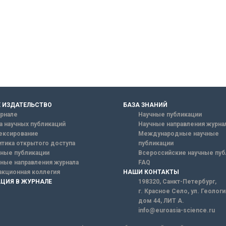
 ИЗДАТЕЛЬСТВО
БАЗА ЗНАНИЙ
рнале
Научные публикации
а научных публикаций
Научные направления журна
ексирование
Международные научные
тика открытого доступа
публикации
ные публикации
Всероссийские научные пуб
ные направления журнала
FAQ
кционная коллегия
НАШИ КОНТАКТЫ
ЦИЯ В ЖУРНАЛЕ
198320, Санкт-Петербург,
г. Красное Село, ул. Геолог
дом 44, ЛИТ А.
info@euroasia-science.ru