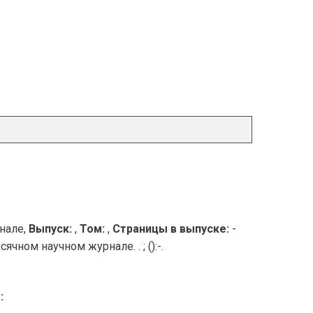
нале,
Выпуск:
,
Том:
,
Страницы в выпуске:
-
чном научном журнале. . ; ():-.
: