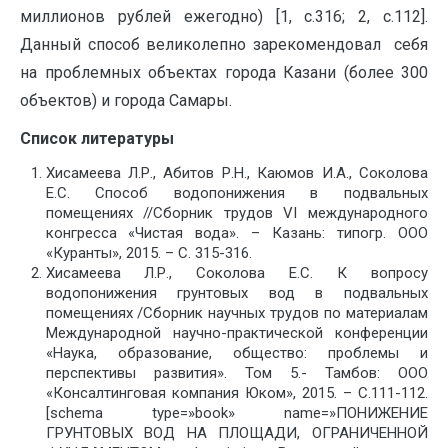
миллионов рублей ежегодно) [1, с.316; 2, с.112].
Данный способ великолепно зарекомендовал себя
на проблемных объектах города Казани (более 300
объектов) и города Самары.
Список литературы
Хисамеева Л.Р., Абитов Р.Н., Каюмов И.А., Соколова
Е.С. Способ водопонижения в подвальных
помещениях //Сборник трудов VI международного
конгресса «Чистая вода». – Казань: типогр. ООО
«Куранты», 2015. – С. 315-316.
Хисамеева Л.Р., Соколова Е.С. К вопросу
водопонижения грунтовых вод в подвальных
помещениях /Сборник научных трудов по материалам
Международной научно-практической конференции
«Наука, образование, общество: проблемы и
перспективы развития». Том 5.- Тамбов: ООО
«Консалтинговая компания Юком», 2015. – С.111-112.
[schema type=»book» name=»ПОНИЖЕНИЕ
ГРУНТОВЫХ ВОД НА ПЛОЩАДИ, ОГРАНИЧЕННОЙ