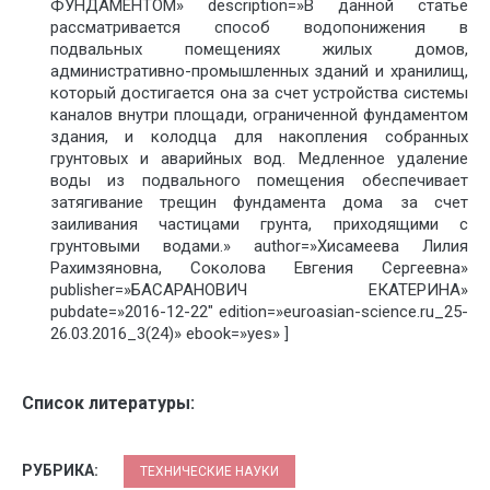
ФУНДАМЕНТОМ» description=»В данной статье
рассматривается способ водопонижения в
подвальных помещениях жилых домов,
административно-промышленных зданий и хранилищ,
который достигается она за счет устройства системы
каналов внутри площади, ограниченной фундаментом
здания, и колодца для накопления собранных
грунтовых и аварийных вод. Медленное удаление
воды из подвального помещения обеспечивает
затягивание трещин фундамента дома за счет
заиливания частицами грунта, приходящими с
грунтовыми водами.» author=»Хисамеева Лилия
Рахимзяновна, Соколова Евгения Сергеевна»
publisher=»БАСАРАНОВИЧ ЕКАТЕРИНА»
pubdate=»2016-12-22″ edition=»euroasian-science.ru_25-
26.03.2016_3(24)» ebook=»yes» ]
Список литературы:
РУБРИКА:
ТЕХНИЧЕСКИЕ НАУКИ