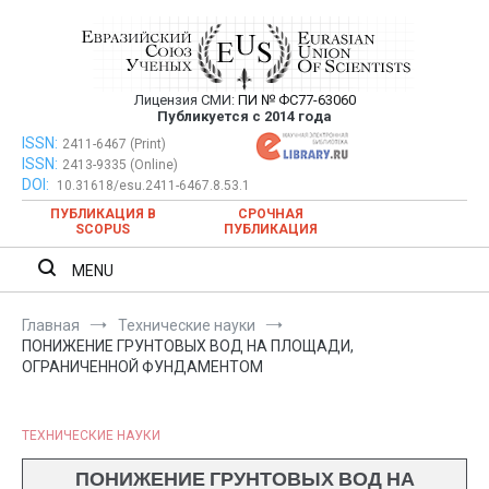
Перейти
к
содержимому
Лицензия СМИ:
ПИ № ФС77-63060
Евразийский Союз Ученых —
Публикуется с 2014 года
публикация научных статей в
ISSN:
Евразийский Союз Ученых — публикация научных статей в
2411-6467 (Print)
ISSN:
2413-9335 (Online)
ежемесячном научном журнале
ежемесячном научном журнале
DOI:
10.31618/esu.2411-6467.8.53.1
ПУБЛИКАЦИЯ В
СРОЧНАЯ
SCOPUS
ПУБЛИКАЦИЯ
MENU
Главная
Технические науки
ПОНИЖЕНИЕ ГРУНТОВЫХ ВОД НА ПЛОЩАДИ,
ОГРАНИЧЕННОЙ ФУНДАМЕНТОМ
ТЕХНИЧЕСКИЕ НАУКИ
ПОНИЖЕНИЕ ГРУНТОВЫХ ВОД НА