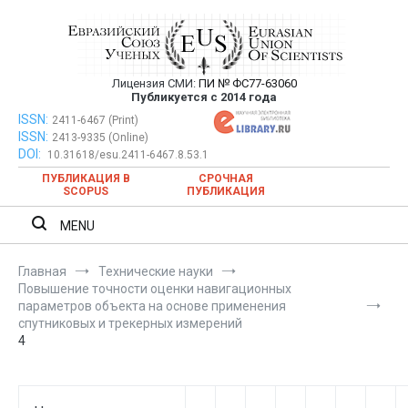
Перейти
к
содержимому
Лицензия СМИ:
ПИ № ФС77-63060
Евразийский Союз Ученых —
Публикуется с 2014 года
публикация научных статей в
ISSN:
Евразийский Союз Ученых — публикация научных статей в
2411-6467 (Print)
ISSN:
2413-9335 (Online)
ежемесячном научном журнале
ежемесячном научном журнале
DOI:
10.31618/esu.2411-6467.8.53.1
ПУБЛИКАЦИЯ В
СРОЧНАЯ
SCOPUS
ПУБЛИКАЦИЯ
MENU
Главная
Технические науки
Повышение точности оценки навигационных
параметров объекта на основе применения
спутниковых и трекерных измерений
4