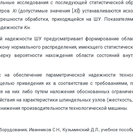
льные исследования с последующей статистической обраб
етров
X
i
(допустимые зна­чения [
X
i
]) устанавливаются исх
огрешности обработки, приходящейся на ШУ. Показател
а­дежности
Кн.
ой надежности ШУ предусматривает фор­мирование обла
кону нормального распределения, имеющего статистическ
рку вероят­ности нахождения области состояний внут
х на обеспечение параметрической надежности техн
целью приведения их в соответствие с требованиями, 
ия на них либо путем наложения обоснованных огранич
ействия на характеристики шпиндельных узлов (жесткость
снижения производительности технологической машины.
орудования; Иванников С.Н., Кузьминский Д.Л.; учебное пособ