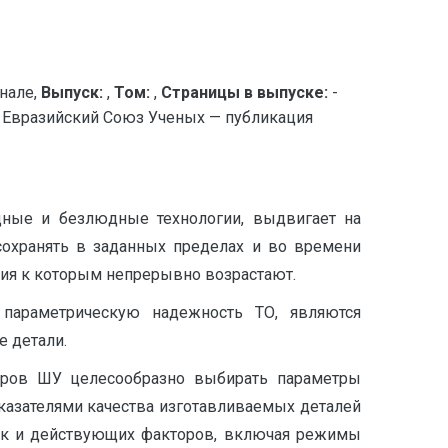
нале,
Выпуск:
,
Том:
,
Страницы в выпуске:
-
разийский Союз Ученых — публикация
­ные и безлюдные технологии, выдвигает на
 сохранять в заданных пределах и во времени
ния к которым непрерывно возрастают.
араметрическую надежность ТО, являются
 детали.
етров ШУ целесообразно выбирать параметры
азателями качества изготавливаемых де­талей
зок и действующих факторов, включая режимы