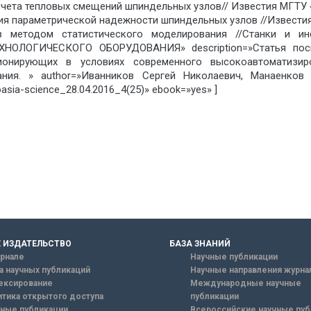
счета тепловых смещений шпиндельных узлов// Известия МГТУ «
ия параметрической надежности шпиндельных узлов //Известия
 методом статистического моделирования //Станки и инс
ЛОГИЧЕСКОГО ОБОРУДОВАНИЯ» description=»Статья посв
ионирующих в условиях современного высокоавтоматизир
ния. » author=»Иванников Сергей Николаевич, Манаенков 
sia-science_28.04.2016_4(25)» ebook=»yes» ]
 ИЗДАТЕЛЬСТВО
БАЗА ЗНАНИЙ
рнале
Научные публикации
а научных публикаций
Научные направления журна
ексирование
Международные научные
тика открытого доступа
публикации
ные публикации
Всероссийские научные пуб