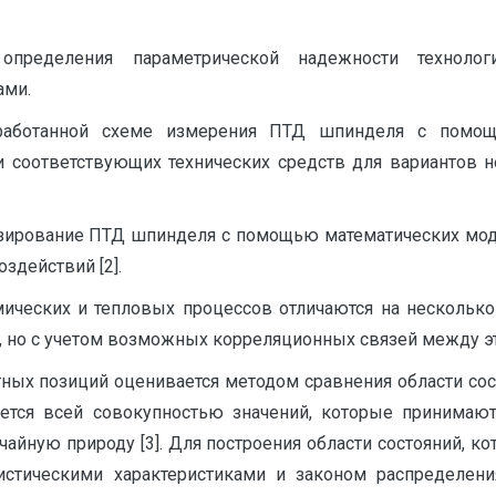
еделения параметрической надежности технологи
ами.
работанной схеме измерения ПТД шпинделя с помощ
 соответствующих технических средств для вариантов н
озирование ПТД шпинделя с помощью математических мод
здействий [2].
ических и тепловых процессов отличаются на несколько
, но с учетом возможных корреляционных связей между э
тных позиций оценивается методом сравнения области с
азуется всей совокупностью значений, которые приним
ную при­роду [3]. Для построения области состояний, ко
тистическими характеристиками и законом распределени