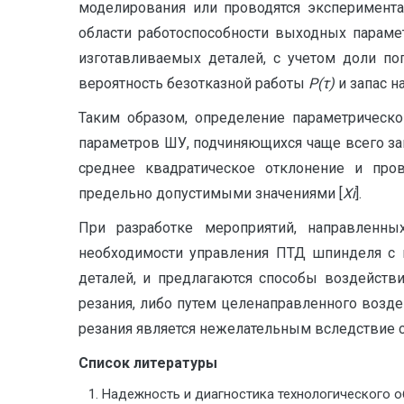
моделирования или проводятся эксперимента
области работоспособности выходных парам
изготавливае­мых деталей, с учетом доли п
вероятность безотказной работы
Р(τ)
и запас н
Таким образом, определение параметрическ
параметров ШУ, подчиняю­щихся чаще всего за
среднее квадратическое отклонение и прове
предельно допустимыми значениями [
X
i
].
При разработке мероприятий, направленны
необходимости управления ПТД шпинделя с 
деталей, и предлагаются способы воздейств
резания, либо путем целенаправленного возд
резания является нежелательным вследствие 
Список литературы
Надежность и диагностика технологического об