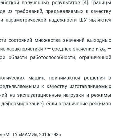
откой полученных ре­зультатов [4]. Границы
одя из требований, предъявляемых к качеству
ями параметрической надежности ШУ являются
сти состояний множества значений выходных
ие характери­стики
i
— среднее значение и
σ
—
Xi
ри области работоспособности, ограниченной
ологических машин, принимаются решения о
предъявляемыми к качеству изготавливаемых
ений на эксплуатационные нагрузки и режимы
, деформирование), если ограничение режимов
ие/МГТУ «МАМИ», 2010г.-43с.