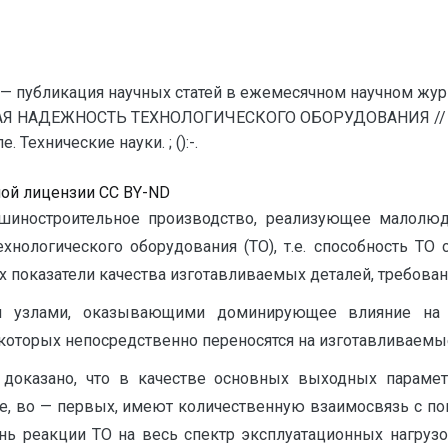
— публикация научных статей в ежемесячном научном жур
Я НАДЕЖНОСТЬ ТЕХНОЛОГИЧЕСКОГО ОБОРУДОВАНИЯ // Ев
Технические науки. ; ():-.
ной лицензии CC BY-ND
иностроительное производство, реализующее малолюд
­нологического оборудования (ТО), т.е. способность ТО
 показатели качества изготавливаемых деталей, требова
узлами, оказывающими доминирующее влияние на п
которых непосредственно переносятся на изготавливаемые
 доказано, что в качестве основных выходных парам
е, во — первых, имеют количественную взаимосвязь с пок
пень реакции ТО на весь спектр эксплуатационных нагру