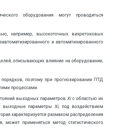
ческого оборудования могут проводиться
ью, например, высокоточных вихретоковых
еавтоматизированного и автоматизированного
елей, описывающих влияние на оборудование,
 порядков, поэтому при прогнозировании ПТД
тими процессами.
остояний выходных параметров
X
i
с областью их
ают выходные параметры
X
i
,
под воздействием
торая характеризуется размахом распределе­ния
я, может применяться метод статистического