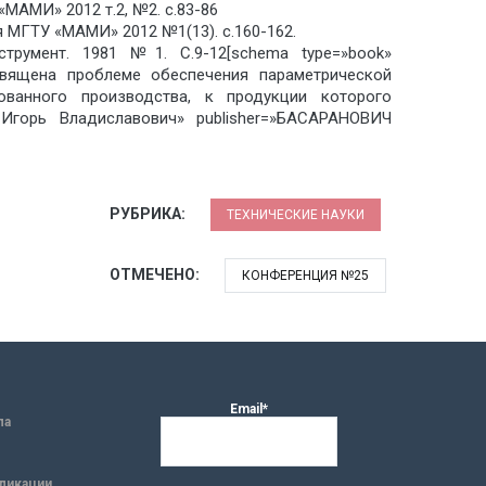
МАМИ» 2012 т.2, №2. с.83-86
 МГТУ «МАМИ» 2012 №1(13). с.160-162.
трумент. 1981 №1. С.9-12[schema type=»book»
ящена проблеме обеспечения параметрической
ованного производства, к продукции которого
Игорь Владиславович» publisher=»БАСАРАНОВИЧ
РУБРИКА:
ТЕХНИЧЕСКИЕ НАУКИ
ОТМЕЧЕНО:
КОНФЕРЕНЦИЯ №25
Email*
ла
ликации