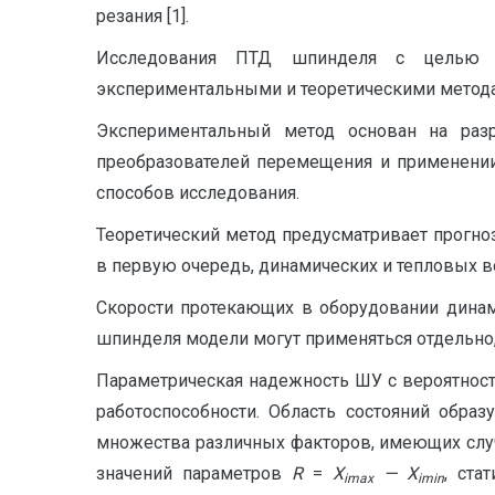
резания [1].
Исследования ПТД шпинделя с целью опр
экспериментальными и теоретическими метод
Экспериментальный метод основан на раз
преобразователей перемещения и применении
способов исследования.
Теоретический метод предусматривает прогн
в первую очередь, динамических и тепловых во
Скорости протекающих в оборудовании динам
шпинделя модели могут применяться отдельно
Параметрическая надежность ШУ с вероятнос
работоспособности. Область состояний обр
множества различных факторов, имеющих случай
значений параметров
R
=
X
— X
, ста
imax
imin