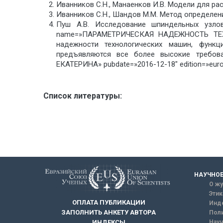
Иванников С.Н., Манаенков И.В. Модели для ра
Иванников С.Н., Шандов М.М. Метод определен
Пуш А.В. Исследование шпиндельных узлов
name=»ПАРАМЕТРИЧЕСКАЯ НАДЕЖНОСТЬ ТЕХНО
надежности технологических машин, функц
предъявляются все более высокие требова
ЕКАТЕРИНА» pubdate=»2016-12-18″ edition=»euroa
Список литературы:
НАУЧНОЕ
О жу
Этик
ОПЛАТА ПУБЛИКАЦИИ
Инд
ЗАПОЛНИТЬ АНКЕТУ АВТОРА
Поли
Науч
ИНДЕКСЫ