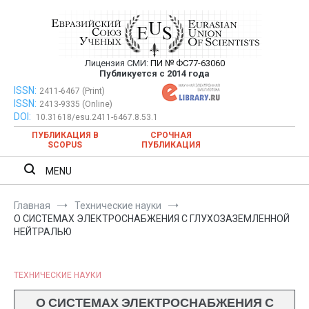
Перейти
к
содержимому
Лицензия СМИ:
ПИ № ФС77-63060
Евразийский Союз Ученых —
Публикуется с 2014 года
публикация научных статей в
ISSN:
Евразийский Союз Ученых — публикация научных статей в
2411-6467 (Print)
ISSN:
2413-9335 (Online)
ежемесячном научном журнале
ежемесячном научном журнале
DOI:
10.31618/esu.2411-6467.8.53.1
ПУБЛИКАЦИЯ В
СРОЧНАЯ
SCOPUS
ПУБЛИКАЦИЯ
MENU
Главная
Технические науки
О СИСТЕМАХ ЭЛЕКТРОСНАБЖЕНИЯ С ГЛУХОЗАЗЕМЛЕННОЙ
НЕЙТРАЛЬЮ
ТЕХНИЧЕСКИЕ НАУКИ
О СИСТЕМАХ ЭЛЕКТРОСНАБЖЕНИЯ С