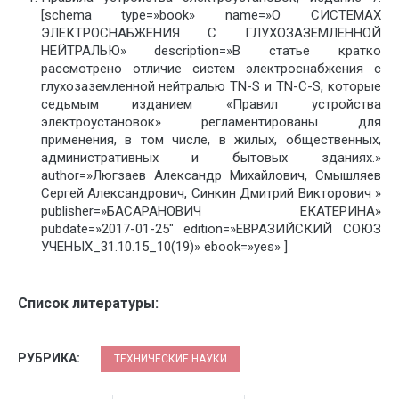
[schema type=»book» name=»О СИСТЕМАХ
ЭЛЕКТРОСНАБЖЕНИЯ С ГЛУХОЗАЗЕМЛЕННОЙ
НЕЙТРАЛЬЮ» description=»В статье кратко
рассмотрено отличие систем электроснабжения с
глухозаземленной нейтралью TN-S и TN-C-S, которые
седьмым изданием «Правил устройства
электроустановок» регламентированы для
применения, в том числе, в жилых, общественных,
административных и бытовых зданиях.»
author=»Люгзаев Александр Михайлович, Смышляев
Сергей Александрович, Синкин Дмитрий Викторович »
publisher=»БАСАРАНОВИЧ ЕКАТЕРИНА»
pubdate=»2017-01-25″ edition=»ЕВРАЗИЙСКИЙ СОЮЗ
УЧЕНЫХ_31.10.15_10(19)» ebook=»yes» ]
Список литературы:
РУБРИКА:
ТЕХНИЧЕСКИЕ НАУКИ