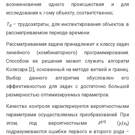
возникновения одного происшествия и для
исследования к
i
-ому объекту, соответственно;
T
– трудозатраты, для инспектирования объектов в
B
рассматриваемом периоде времени.
Рассматриваемая задача принадлежит к классу задач
линейного (комбинаторного) программирования.
Способом ее решения может служить алгоритм
Колесара [2], основанный на методе ветвей и границ.
Выбор данного алгоритма обусловлен его
эффективностью для задач с достаточно большой
размерностью оптимизируемых параметров.
Качество контроля характеризуется вероятностными
параметрами осуществляемых преобразований. При
(
H
)
этом, под вероятностными
P
(
y
ǀ
x
)
i
k
подразумеваются ошибки первого и второго рода –