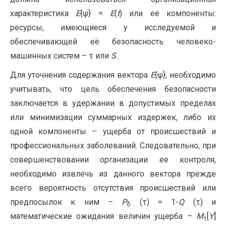
характеристика
E
{ψ} =
E
(
t
) или её компоненты:
ресурсы, имеющиеся у исследуемой и
обеспечивающей её безопасность человеко-
машинных систем – τ или
S
.
Для уточнения содержания вектора
E
{ψ}, необходимо
учитывать, что цель обеспечения безопасности
заключается в удержании в допустимых пределах
или минимизации суммарных издержек, либо их
одной компоненты – ущерба от происшествий и
профессиональных заболеваний. Следовательно, при
совершенствовании организации ее контроля,
необходимо извлечь из данного вектора прежде
всего вероятность отсутствия происшествий или
предпосылок к ним –
P
(τ) = 1-
Q
(τ) и
δ
математические ожидания величин ущерба –
M
[
Y
]
τ