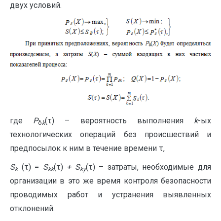
двух условий.
где
P
(τ) – вероятность выполнения
k
-ых
δ
k
технологических операций без происшествий и
предпосылок к ним в течение времени τ,
S
(τ) =
S
(τ)
+
S
(τ) – затраты, необходимые для
k
kk
ky
организации в это же время контроля безопасности
проводимых работ и устранения выявленных
отклонений.