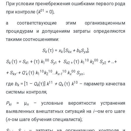
При условии пренебрежения ошибками первого рода
01
при контроле (
k
= 0),
а соответствующие этим организационным
процедурам и допущениям затраты определяются
такими соотношениями:
S
(τ) =
x
[
S
+
b
S
];
k
k
kx
k
yx
00
10
00
S
(τ)
= S
+ (τ)
k
S
+
S
(τ)
k
k
S
+ …
+
k
k
1
1
y
1
k
2 +
1
2
y
2
10
10
10
00
+
S
+
Q
‘
(τ)
k
k
…
k
k
S
,
kx
‘
k
1
2
x
-1
x
yx΄
11
10
где
b
= [1 –
Q
(τ)]
k
+
Q
(τ)
k
–
параметр качества
k
k
k
системы контроля;
P
= μ
– условные вероятности устранения
ki
n
выявленных внештатных ситуаций на
i
—
ом его шаге
(
n
-ом шаге обучения специалиста);
S
,
S
– затраты на организацию контроля и