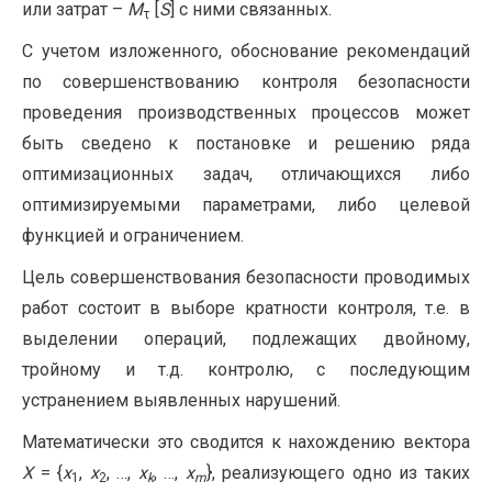
или затрат –
M
[
S
] с ними связанных.
τ
С учетом изложенного, обоснование рекомендаций
по совершенствованию контроля безопасности
проведения производственных процессов может
быть сведено к постановке и решению ряда
оптимизационных задач, отличающихся либо
оптимизируемыми параметрами, либо целевой
функцией и ограничением.
Цель совершенствования безопасности проводимых
работ состоит в выборе кратности контроля, т.е. в
выделении операций, подлежащих двойному,
тройному и т.д. контролю, с последующим
устранением выявленных нарушений.
Математически это сводится к нахождению вектора
X
= {
x
,
x
, …,
x
, …,
x
}, реализующего одно из таких
1
2
k
m