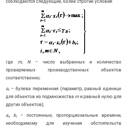
соблюдаются следующие, более строгие условия:
где
m
,
N
– число выбранных и количество
проверяемых производственных объектов
соответственно;
α
– булева переменная (параметр, равный единице
i
для объектов из подмножества
m
и равный нулю для
других объектов);
а
,
b
– постоянные, пропорциональные времени,
i
i
необходимому для изучения обстоятельств