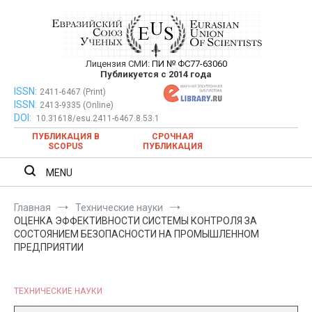
Перейти
к
содержимому
Лицензия СМИ:
ПИ № ФС77-63060
Евразийский Союз Ученых —
Публикуется с 2014 года
публикация научных статей в
ISSN:
Евразийский Союз Ученых — публикация научных статей в
2411-6467 (Print)
ISSN:
2413-9335 (Online)
ежемесячном научном журнале
ежемесячном научном журнале
DOI:
10.31618/esu.2411-6467.8.53.1
ПУБЛИКАЦИЯ В
СРОЧНАЯ
SCOPUS
ПУБЛИКАЦИЯ
MENU
Главная
Технические науки
ОЦЕНКА ЭФФЕКТИВНОСТИ СИСТЕМЫ КОНТРОЛЯ ЗА
СОСТОЯНИЕМ БЕЗОПАСНОСТИ НА ПРОМЫШЛЕННОМ
ПРЕДПРИЯТИИ
ТЕХНИЧЕСКИЕ НАУКИ