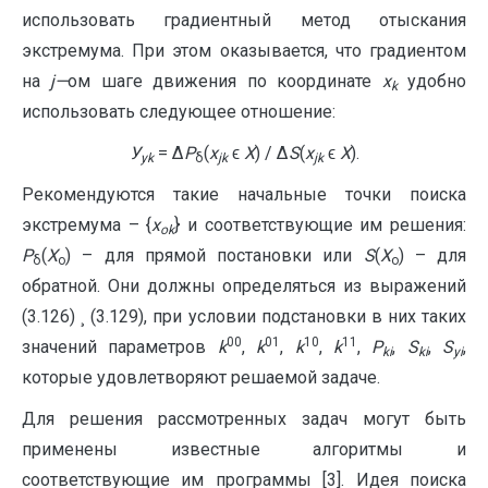
использовать градиентный метод отыскания
экстремума. При этом оказывается, что градиентом
на
j
—
ом шаге движения по координате
х
удобно
k
использовать следующее отношение:
У
= ∆
P
(
x
ϵ
X
) / ∆
S
(
x
ϵ
X
).
yk
δ
jk
jk
Рекомендуются такие начальные точки поиска
экстремума – {
x
} и соответствующие им решения:
ok
P
(
X
) – для прямой постановки или
S
(
X
) – для
δ
o
o
обратной. Они должны определяться из выражений
(3.126) ¸ (3.129), при условии подстановки в них таких
00
01
10
11
значений параметров
k
,
k
,
k
,
k
,
P
,
S
,
S
,
ki
ki
yi
которые удовлетворяют решаемой задаче.
Для решения рассмотренных задач могут быть
применены известные алгоритмы и
соответствующие им программы [3]. Идея поиска