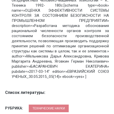
бездефектных человеко-машинных технологий – К.:
Техника 1992- 180с.[schema type=»book»
name=»ОЦЕНКА ЭФФЕКТИВНОСТИ СИСТЕМЫ
КОНТРОЛЯ ЗА СОСТОЯНИЕМ БЕЗОПАСНОСТИ НА
ПРОМЫШЛЕННОМ ПРЕДПРИЯТИИ»
description=»Разработана методика обоснования
рациональной численности органов контроля за
состоянием безопасности производственной
деятельности, позволяющая производить поддержку
принятия решений по оптимизации организационной
структуры как системы в целом, так и ее элементов.»
author=»Мельникова Дарья Александровна, Кривова
Маргарита Андреевна, Яговкин Герман Николаевич»
publisher=»БАСАРАНОВИЧ ЕКАТЕРИНА»
pubdate=»2017-03-14″ edition=»ЕВРАЗИЙСКИЙ СОЮЗ
УЧЕНЫХ_30.05.2015_05(14)» ebook=»yes» ]
Список литературы:
РУБРИКА:
ТЕХНИЧЕСКИЕ НАУКИ