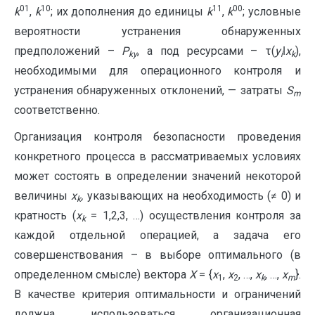
01
10
11
00
k
,
k
; их дополнения до единицы
k
,
k
; условные
вероятности устранения обнаруженных
предположений –
P
, а под ресурсами – τ(
y
ǀ
x
),
ky
i
k
необходимыми для операционного контроля и
устранения обнаруженных отклонений, — затраты
S
m
соответственно.
Организация контроля безопасности проведения
конкретного процесса в рассматриваемых условиях
может состоять в определении значений некоторой
величины
x
,
указывающих на необходимость (≠ 0) и
k
кратность (
x
= 1,2,3, …) осуществления контроля за
k
каждой отдельной операцией, а задача его
совершенствования – в выборе оптимального (в
определенном смысле) вектора
X
= {
x
,
x
, …,
x
, …,
x
}.
1
2
k
m
В качестве критерия оптимальности и ограничений
должна использоваться организационная