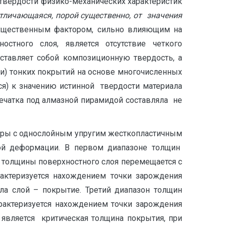
твердости физико-механических характеристик
тличающаяся, порой существенно, от значения
ущественным фактором, сильно влияющим на
стного слоя, является отсутствие четкого
ставляет собой композиционную твердость, а
ти) тонких покрытий на основе многочисленных
ся) к значению истинной твердости материала
печатка под алмазной пирамидой составляла не
феры с однослойным упругим жесткопластичным
кой деформации. В первом диапазоне толщин
 толщины поверхностного слоя перемещается с
актеризуется нахождением точки зарождения
а слой – покрытие. Третий диапазон толщин
рактеризуется нахождением точки зарождения
является критическая толщина покрытия, при