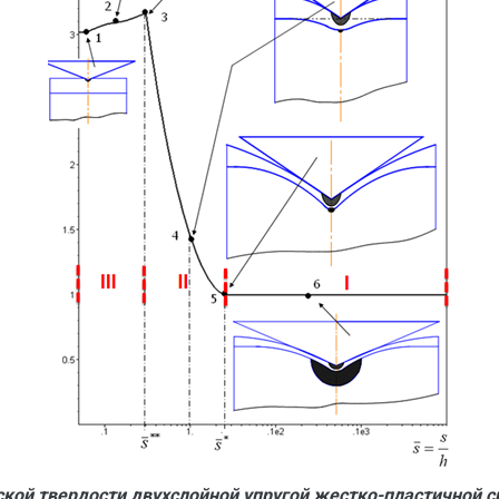
ой твердости двухслойной упругой жестко-пластичной сре