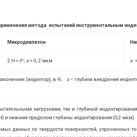
применения метода испытаний инструментальным инде
Микродиапазон
На
2 Н >
P
;
s
> 0, 2 мкм
s
<
аконечник (индентор), в Н;
s
– глубина внедрения индент
ытательными нагрузками, так и глубиной индентирования.
Н) и нижним пределом глубины индентирования (0,2 мкм).
емых данных по твердости поверхностей, упрочненных т