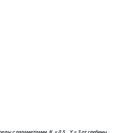
ды с параметрами К = 0,5 , Y = 3 от глубины