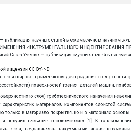
— публикация научных статей в ежемесячном научном жур
РИМЕНЕНИЯ ИНСТРУМЕНТАЛЬНОГО ИНДЕНТИРОВАНИЯ П
Союз Ученых — публикация научных статей в ежемесячном 
ной лицензии CC BY-ND
 слои широко применяются для придания поверхности т
носостойкости) поверхностей трения деталей машин, прибо
оверхностного слоя) триботехнического наначения невели
х характеристик материалов компонентов слоистой сист
е только в материале покрытия, но и в материале основы,
и получил название топокомпозита [1]. К топокомпози
ные слои, создаваемые вакуумными ионно-плазменным