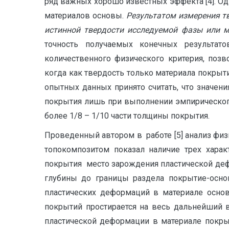
ряд важных хорошо известных эффекта [4]. О
материалов основы.
Результатом измерения т
истинной твердости исследуемой фазы или м
точность получаемых конечных результато
количественного физического критерия, поз
когда как твердость только материала покрыт
опытных данных принято считать, что значен
покрытия лишь при выполнении эмпирического 
более 1/8 – 1/10 части толщины покрытия.
Проведенный автором в работе [5] анализ фи
топокомпозитом показал наличие трех хара
покрытия место зарождения пластической деф
глубины до границы раздела покрытие-осно
пластических деформаций в материале осно
покрытий простирается на весь дальнейший 
пластической деформации в материале покры