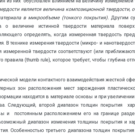
дин из них обусловлен влиянием на величину измеряемой 
вердости является величина композиционной твердости, о
атериала в микрообъеме (тонкого покрытия).
Другим с
в о величине истинной твердости материала поверхно
воляющего определять, когда измеренная твердость пред
ия. В технике измерения твердости (микро- и нанотвердос
ия измеренной твердости соответствуют (или приближают
правила (thumb rule), которое требует, чтобы глубина от
зической модели контактного взаимодействия жесткой с
ктерных зон расположения мест зарождения пластичес
ормации находится в материале основы и при увеличении
ва. Следующий, второй диапазон толщин покрытия хар
вы и постоянным расположением его на границе раздел
возможный диапазон изменения толщины покрытия и ха
тия. Особенностью третьего диапазона толщин покрытия 