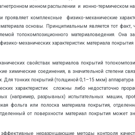
магнетронном ионном распылении и ионно-термическом н
и проявляет комплексные физико-механические характ
 материала основы. Принципиальным является тот факт,
емой топокомпозиционного материаловедения. Она за
физико-механических характеристик материала покрытия 
анических свойствах материалов покрытий топокомпозит
кие химические соединения, в значительной степени св
 Для тонких покрытий (толщиной 0,1–15 мкм) аппаратура а
еских характеристик сложны либо недостаточно прор
ных (например, разрывных) испытательных машин, пр
кая фольга или полоска материала покрытия, отделенн
отделенный от поверхности материал покрытия может зна
т эффективные неразрушающие методы контроля качес