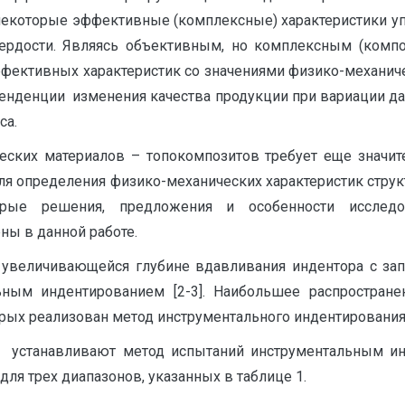
екоторые эффективные (комплексные) характеристики уп
ердости. Являясь объективным, но комплексным (компо
эффективных характеристик со значениями физико-механич
 тенденции изменения качества продукции при вариации д
са.
ческих материалов – топокомпозитов требует еще значит
ля определения физико-механических характеристик стру
торые решения, предложения и особенности исследо
ны в данной работе.
увеличивающейся глубине вдавливания индентора с за
ьным индентированием [2-3]. Наибольшее распростран
рых реализован метод инструментального индентирования
] устанавливают метод испытаний инструментальным и
ля трех диапазонов, указанных в таблице 1.