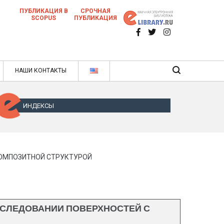
ПУБЛИКАЦИЯ В
СРОЧНАЯ
SCOPUS
ПУБЛИКАЦИЯ
 научных статей в ежемесячном научном
нале
ячном научном журнале
НАШИ КОНТАКТЫ
ИНДЕКСЫ
КОМПОЗИТНОЙ СТРУКТУРОЙ
СЛЕДОВАНИИ ПОВЕРХНОСТЕЙ С