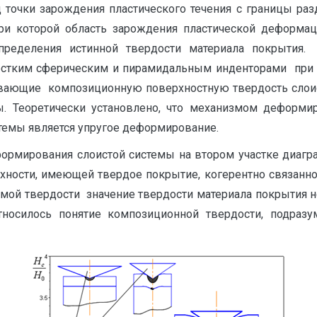
 точки зарождения пластического течения с границы раз
и которой область зарождения пластической деформац
пределения истинной твердости материала покрытия.
естким сферическим и пирамидальным инденторами при 
зывающие композиционную поверхностную твердость слои
. Теоретически установлено, что механизмом деформи
темы является упругое деформирование.
формирования слоистой системы на втором участке диагр
ности, имеющей твердое покрытие, когерентно связанное
емой твердости значение твердости материала покрытия н
тносилось понятие композиционной твердости, подраз