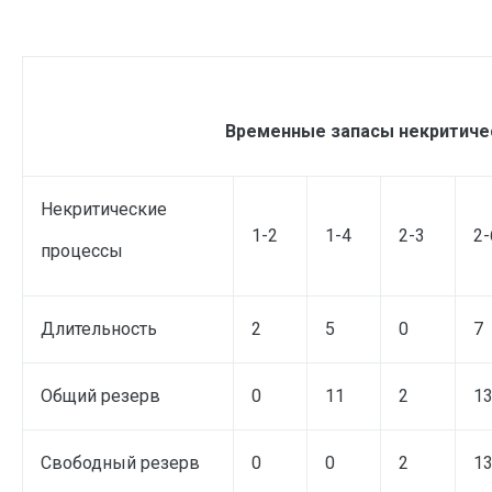
Временные запасы некритиче
Некритические
1-2
1-4
2-3
2-
процессы
Длительность
2
5
0
7
Общий резерв
0
11
2
1
Свободный резерв
0
0
2
1