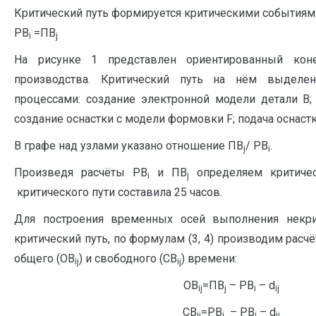
Критический путь формируется критическими событиям
РВ
=ПВ
i
j
На рисунке 1 представлен ориентированный кон
производства. Критический путь на нём выделе
процессами: создание электронной модели детали В
создание оснастки с модели формовки F; подача оснастк
В графе над узлами указано отношение ПВ
/ РВ
.
j
i
Произведя расчёты РВ
и ПВ
определяем критичес
i
j
критического пути составила 25 часов.
Для построения временных осей выполнения некри
критический путь, по формулам (3, 4) производим расч
общего (OB
) и свободного (CB
) времени:
ij
ij
O
B
=ПВ
– РВ
– d
(
ij
j
i
ij
CB
=PB
– РВ
– d
(
ij
j
i
ij