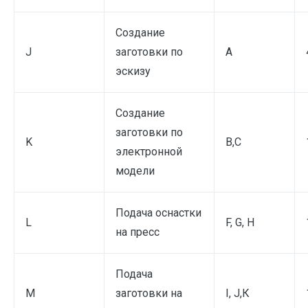
Создание
J
заготовки по
А
эскизу
Создание
заготовки по
K
В,C
электронной
модели
Подача оснастки
L
F, G, H
на пресс
Подача
M
заготовки на
I, J,К