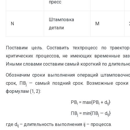
пресс
Штамповка
N
M
детали
Поставим цель. Составить техпроцесс по траектор
критических процессов, не имеющих временные заз
Иными словами составим самый короткий по длительно
Обозначим сроки выполнения операций штамповочно
срок, ПВ
— самый поздний срок. Возможные сроки н
j
формулам (1, 2):
РВ
= mах{РВ
+ d
} 
i
i
ij
ПВ
= min{ПВ
— d
} 
j
j
ij
где d
– длительность выполнения ij – процесса.
ij