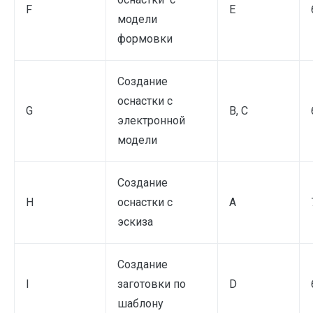
F
Е
модели
формовки
Создание
оснастки с
G
В, С
электронной
модели
Создание
H
оснастки с
А
эскиза
Создание
I
заготовки по
D
шаблону