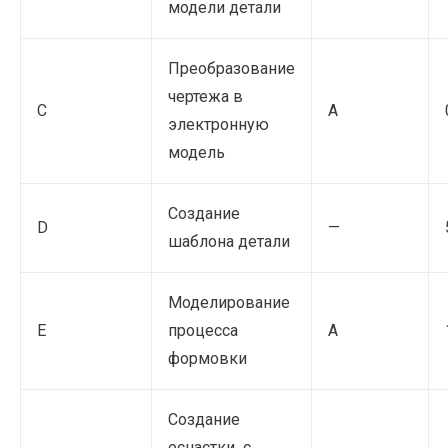
модели детали
Преобразование
чертежа в
С
А
электронную
модель
Создание
D
—
шаблона детали
Моделирование
E
процесса
А
формовки
Создание
оснастки с