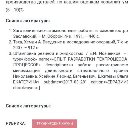
производства деталей, по нашим оценкам позволит ум
(5… 10)%.
Список литературы
Заготовительно-штамповочные работы в самолётостроен
Заславский. – М: Оборон. гиз., 1991. – 440 с.
Таха, Хемди А. Введение в исследование операций, 7-е и
2007. – 912 с.
Штамповка резиной и жидкостью. / Е.И. Исаченков. – 
type=»book» name=»ОПЫТ РАЗРАБОТКИ ТЕХПРОЦЕ
ПРОЦЕССОВ» description=»в работе рассматривае
минимизации длительности штамповочного произв
Николаевна, Усейкин Леонид Евгеньевич, Шкитевы Ольг
ЕКАТЕРИНА» pubdate=»2017-03-28″ edition=»ЕВРАЗИ
ebook=»yes» ]
Список литературы:
РУБРИКА:
ТЕХНИЧЕСКИЕ НАУКИ