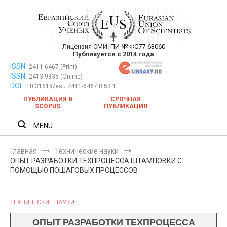
Перейти
к
содержимому
Лицензия СМИ:
ПИ № ФС77-63060
Евразийский Союз Ученых —
Публикуется с 2014 года
публикация научных статей в
ISSN:
Евразийский Союз Ученых — публикация научных статей в
2411-6467 (Print)
ISSN:
2413-9335 (Online)
ежемесячном научном журнале
ежемесячном научном журнале
DOI:
10.31618/esu.2411-6467.8.53.1
ПУБЛИКАЦИЯ В
СРОЧНАЯ
SCOPUS
ПУБЛИКАЦИЯ
MENU
Главная
Технические науки
ОПЫТ РАЗРАБОТКИ ТЕХПРОЦЕССА ШТАМПОВКИ С
ПОМОЩЬЮ ПОШАГОВЫХ ПРОЦЕССОВ
ТЕХНИЧЕСКИЕ НАУКИ
ОПЫТ РАЗРАБОТКИ ТЕХПРОЦЕССА