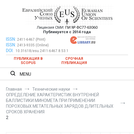
Перейти
к
содержимому
Лицензия СМИ:
ПИ № ФС77-63060
Евразийский Союз Ученых —
Публикуется с 2014 года
публикация научных статей в
ISSN:
Евразийский Союз Ученых — публикация научных статей в
2411-6467 (Print)
ISSN:
2413-9335 (Online)
ежемесячном научном журнале
ежемесячном научном журнале
DOI:
10.31618/esu.2411-6467.8.53.1
ПУБЛИКАЦИЯ В
СРОЧНАЯ
SCOPUS
ПУБЛИКАЦИЯ
MENU
Главная
Технические науки
ОПРЕДЕЛЕНИЕ ХАРАКТЕРИСТИК ВНУТРЕННЕЙ
БАЛЛИСТИКИ МИНОМЕТА ПРИ ПРИМЕНЕНИИ
ПОРОХОВЫХ МЕТАТЕЛЬНЫХ ЗАРЯДОВ ДЛИТЕЛЬНЫХ
СРОКОВ ХРАНЕНИЯ
2