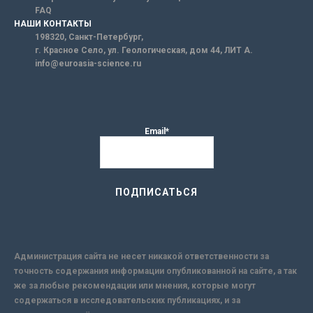
FAQ
НАШИ КОНТАКТЫ
198320, Санкт-Петербург,
г. Красное Село, ул. Геологическая, дом 44, ЛИТ А.
info@euroasia-science.ru
Email*
Администрация сайта не несет никакой ответственности за
точность содержания информации опубликованной на сайте, а так
же за любые рекомендации или мнения, которые могут
содержаться в исследовательских публикациях, и за