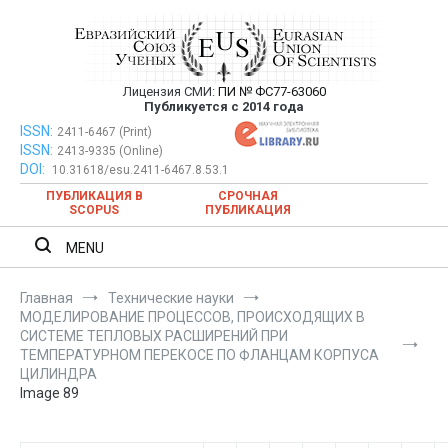
Перейти
к
содержимому
Лицензия СМИ:
ПИ № ФС77-63060
Евразийский Союз Ученых —
Публикуется с 2014 года
публикация научных статей в
ISSN:
Евразийский Союз Ученых — публикация научных статей в
2411-6467 (Print)
ISSN:
2413-9335 (Online)
ежемесячном научном журнале
ежемесячном научном журнале
DOI:
10.31618/esu.2411-6467.8.53.1
ПУБЛИКАЦИЯ В
СРОЧНАЯ
SCOPUS
ПУБЛИКАЦИЯ
MENU
Главная
Технические науки
МОДЕЛИРОВАНИЕ ПРОЦЕССОВ, ПРОИСХОДЯЩИХ В
СИСТЕМЕ ТЕПЛОВЫХ РАСШИРЕНИЙ ПРИ
ТЕМПЕРАТУРНОМ ПЕРЕКОСЕ ПО ФЛАНЦАМ КОРПУСА
ЦИЛИНДРА
Image 89