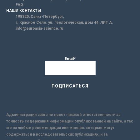
FAQ
НАШИ КОНТАКТЫ
198320, Санкт-Петербург,
г. Красное Село, ул. Геологическая, дом 44, ЛИТ А.
info@euroasia-science.ru
Email*
Администрация сайта не несет никакой ответственности за
точность содержания информации опубликованной на сайте, а так
же за любые рекомендации или мнения, которые могут
содержаться в исследовательских публикациях, и за