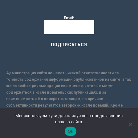
Email*
Администрация сайта не несет никакой ответственности за
точность содержания информации опубликованной на сайте, а так
же за любые рекомендации или мнения, которые могут
содержаться в исследовательских публикациях, и за
применимость её к конкретным лицам, по причине
субъективности результатов авторских исследований. Кроме
того, поскольку интернет не обеспечивает в полной мере
Мы используем куки для наилучшего представления
надежной защиты информации, Сайт не несет ответственности за
нашего сайта.
информацию, присылаемую через интернет.
Ok
-->