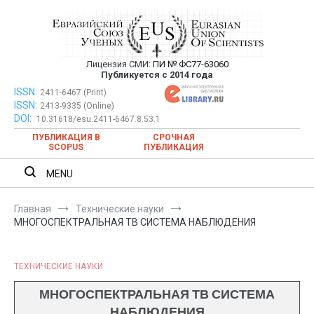
Перейти
к
содержимому
Лицензия СМИ:
ПИ № ФС77-63060
Евразийский Союз Ученых —
Публикуется с 2014 года
публикация научных статей в
ISSN:
Евразийский Союз Ученых — публикация научных статей в
2411-6467 (Print)
ISSN:
2413-9335 (Online)
ежемесячном научном журнале
ежемесячном научном журнале
DOI:
10.31618/esu.2411-6467.8.53.1
ПУБЛИКАЦИЯ В
СРОЧНАЯ
SCOPUS
ПУБЛИКАЦИЯ
MENU
Главная
Технические науки
МНОГОСПЕКТРАЛЬНАЯ ТВ СИСТЕМА НАБЛЮДЕНИЯ
ТЕХНИЧЕСКИЕ НАУКИ
МНОГОСПЕКТРАЛЬНАЯ ТВ СИСТЕМА
НАБЛЮДЕНИЯ