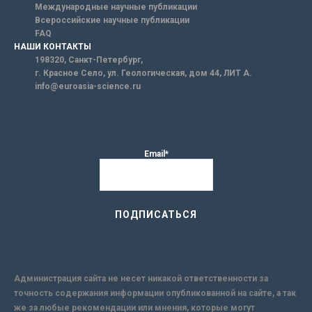
Международные научные публикации
Всероссийские научные публикации
FAQ
НАШИ КОНТАКТЫ
198320, Санкт-Петербург,
г. Красное Село, ул. Геологическая, дом 44, ЛИТ А.
info@euroasia-science.ru
Email*
Администрация сайта не несет никакой ответственности за
точность содержания информации опубликованной на сайте, а так
же за любые рекомендации или мнения, которые могут