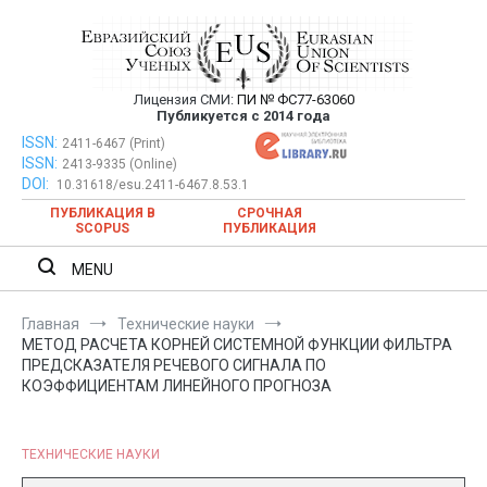
Перейти
к
содержимому
Лицензия СМИ:
ПИ № ФС77-63060
Евразийский Союз Ученых —
Публикуется с 2014 года
публикация научных статей в
ISSN:
Евразийский Союз Ученых — публикация научных статей в
2411-6467 (Print)
ISSN:
2413-9335 (Online)
ежемесячном научном журнале
ежемесячном научном журнале
DOI:
10.31618/esu.2411-6467.8.53.1
ПУБЛИКАЦИЯ В
СРОЧНАЯ
SCOPUS
ПУБЛИКАЦИЯ
MENU
Главная
Технические науки
МЕТОД РАСЧЕТА КОРНЕЙ СИСТЕМНОЙ ФУНКЦИИ ФИЛЬТРА
ПРЕДСКАЗАТЕЛЯ РЕЧЕВОГО СИГНАЛА ПО
КОЭФФИЦИЕНТАМ ЛИНЕЙНОГО ПРОГНОЗА
ТЕХНИЧЕСКИЕ НАУКИ