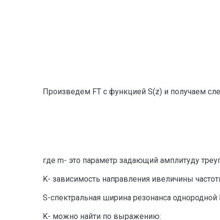
Произведем FT с функцией S(z) и получаем с
где m- это параметр задающий амплитуду треуг
K- зависимость направления ивеличины частот
S-cпектральная ширина резонанса однородной
K- можно найти по выражению: