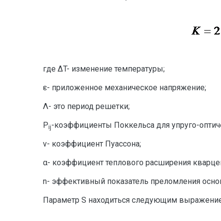
где ΔT- изменение температуры;
ε- приложенное механическое напряжение;
Λ- это период решетки;
P
-коэффициенты Поккельса для упруго-оптиче
ij
ν- коэффициент Пуассона;
α- коэффициент теплового расширения кварцев
n- эффективный показатель преломления осно
Параметр S находиться следующим выражени