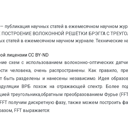
— публикация научных статей в ежемесячном научном жур
Е ПОСТРОЕНИЕ ВОЛОКОННОЙ РЕШЁТКИ БРЭГГА С ТРЕУГ
статей в ежемесячном научном журнале. Технические науки
ной лицензии CC BY-ND
ние схем с использованием волоконно-оптических датч
сти человека, очень распространены. Как правило, пр
т быть разделены и нанесены независимо. Идея образ
модуляции ВРБ похож на отражающей спектр. Более по
цией треугольника,обратным преобразованием Фурье (FFT
 FFT получим дискретную фазу, также можем построить ф
разом, FFT выражается: