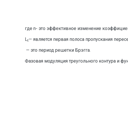
где n- это эффективное изменение коэффицие
L
— является первая полоса пропускания перес
t
— это период решетки Брэгга.
Фазовая модуляция треугольного контура и фун