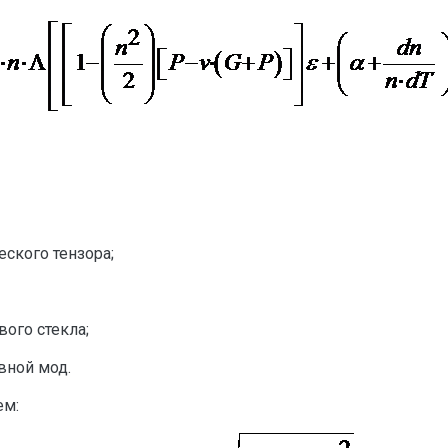
ского тензора;
ого стекла;
вной мод.
ем: