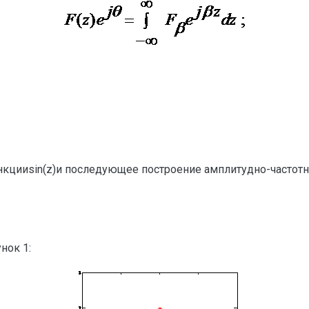
кцииsin(z)и последующее построение амплитудно-частотно
нок 1: