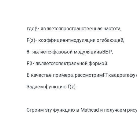
гдеβ- являетсяпространственная частота,
F
(z)- коэффициентмодуляции огибающей,
θ- являетсяфазовой модуляциивВБР,
Fβ- являетсяспектральной формой.
В качестве примера, рассмотримFTквадратафун
Задаем функцию f(z):
Строим эту функцию в Mathcad и получаем рису