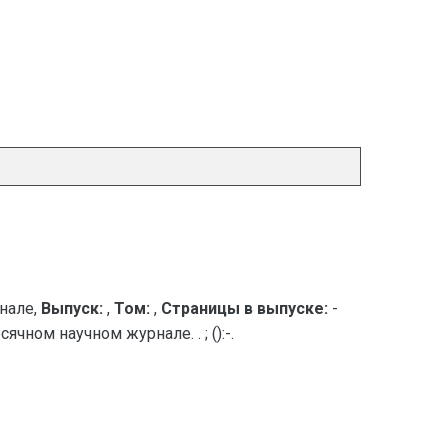
нале,
Выпуск:
,
Том:
,
Страницы в выпуске:
-
чном научном журнале. . ; ():-.