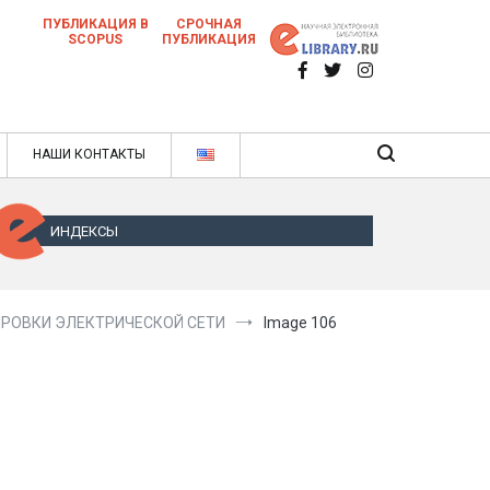
ПУБЛИКАЦИЯ В
СРОЧНАЯ
SCOPUS
ПУБЛИКАЦИЯ
 научных статей в ежемесячном научном
нале
ячном научном журнале
НАШИ КОНТАКТЫ
ИНДЕКСЫ
РОВКИ ЭЛЕКТРИЧЕСКОЙ СЕТИ
Image 106