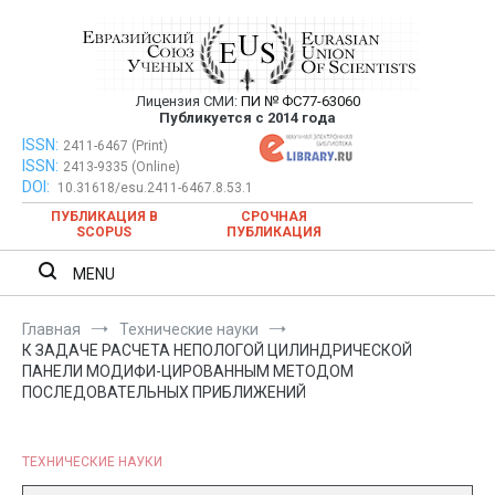
Перейти
к
содержимому
Лицензия СМИ:
ПИ № ФС77-63060
Евразийский Союз Ученых —
Публикуется с 2014 года
публикация научных статей в
ISSN:
Евразийский Союз Ученых — публикация научных статей в
2411-6467 (Print)
ISSN:
2413-9335 (Online)
ежемесячном научном журнале
ежемесячном научном журнале
DOI:
10.31618/esu.2411-6467.8.53.1
ПУБЛИКАЦИЯ В
СРОЧНАЯ
SCOPUS
ПУБЛИКАЦИЯ
MENU
Главная
Технические науки
К ЗАДАЧЕ РАСЧЕТА НЕПОЛОГОЙ ЦИЛИНДРИЧЕСКОЙ
ПАНЕЛИ МОДИФИ-ЦИРОВАННЫМ МЕТОДОМ
ПОСЛЕДОВАТЕЛЬНЫХ ПРИБЛИЖЕНИЙ
ТЕХНИЧЕСКИЕ НАУКИ