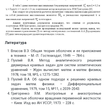
Литература
Власов В.З. Общая теория оболочек и ее приложение
в технике. – М.-Л.: Гостехиздат, 1949. — 784 с.
Пухлий В.А. Метод аналитического решения
двумерных краевых задач для систем эллиптических
уравнений. – Журн. вычислит. матем. и матем. физики,
1978, том 18, №5, с.1275-1282.
Пухлий В.А. Об одном подходе к решению краевых
задач матем. физики. – Дифференциальные
уравнения, 1979, том 15, №11, с.2039-2043.
Григоренко Я.М. Изотропные и анизотропные
слоистые оболочки вращения переменной жесткости.
– Киев: Изд-во АН УССР, 1973. – 228 с.