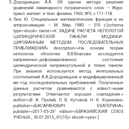
Дородницын А.А. Об одном методе решения
уравнений ламинарного пограничного слоя. – Журн.
прикл. матемт. и техн. физики, 1960, №3, с.111-118.
Люк Ю. Специальные математические функции и их
аппроксимация. – М.: Мир, 1980. – 510 с.[schema
type=»book» name=»К ЗАДАЧЕ РАСЧЕТА НЕПОЛОГОЙ
ЦИЛИНДРИЧЕСКОЙ ПАНЕЛИ МОДИФИ-
ЦИРОВАННЫМ МЕТОДОМ ПОСЛЕДОВАТЕЛЬНЫХ
ПРИБЛИЖЕНИЙ» description=»На основе теории
непологих оболочек В.В.Власова исследуется
напряженно-деформированное состояние
цилиндрической непрямоугольной в плане панели.
При анализе используется метод интегральных
соотношений А.А.Дородницына и модифицированный
ме-тод последовательных приближений. Полученные
данные расчетов сравниваются с извест-ными
результатами. Отмечается хорошее совпадение.»
author=»В. А. Пухлий, Л. В. Кутовой, Н. К. Корнеева»
publisher=»БАСАРАНОВИЧ ЕКАТЕРИНА»
pubdate=»2017-05-26″ edition=»ЕВРАЗИЙСКИЙ СОЮЗ
УЧЕНЫХ_ 30.01.2015_01(10)» ebook=»yes» ]