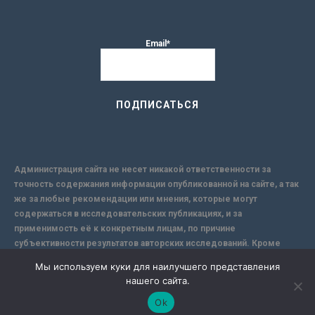
Email*
Администрация сайта не несет никакой ответственности за
точность содержания информации опубликованной на сайте, а так
же за любые рекомендации или мнения, которые могут
содержаться в исследовательских публикациях, и за
применимость её к конкретным лицам, по причине
субъективности результатов авторских исследований. Кроме
того, поскольку интернет не обеспечивает в полной мере
Мы используем куки для наилучшего представления
надежной защиты информации, Сайт не несет ответственности за
нашего сайта.
информацию, присылаемую через интернет.
Ok