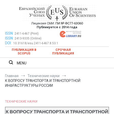
Перейти
к
содержимому
Лицензия СМИ:
ПИ № ФС77-63060
Евразийский Союз Ученых —
Публикуется с 2014 года
публикация научных статей в
ISSN:
Евразийский Союз Ученых — публикация научных статей в
2411-6467 (Print)
ISSN:
2413-9335 (Online)
ежемесячном научном журнале
ежемесячном научном журнале
DOI:
10.31618/esu.2411-6467.8.53.1
ПУБЛИКАЦИЯ В
СРОЧНАЯ
SCOPUS
ПУБЛИКАЦИЯ
MENU
Главная
Технические науки
К ВОПРОСУ ТРАНСПОРТА И ТРАНСПОРТНОЙ
ИНФРАСТРУКТУРЫ РОССИИ
ТЕХНИЧЕСКИЕ НАУКИ
К ВОПРОСУ ТРАНСПОРТА И ТРАНСПОРТНОЙ