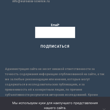
info@euroasia-science.ru
Email*
Администрация сайта не несет никакой ответственности за
точность содержания информации опубликованной на сайте, а так
же за любые рекомендации или мнения, которые могут
содержаться в исследовательских публикациях, и за
применимость её к конкретным лицам, по причине
субъективности результатов авторских исследований. Кроме
того, поскольку интернет не обеспечивает в полной мере
Мы используем куки для наилучшего представления
надежной защиты информации, Сайт не несет ответственности за
нашего сайта.