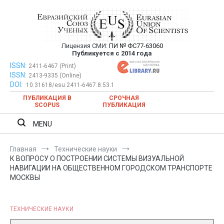
Перейти
к
содержимому
Лицензия СМИ:
ПИ № ФС77-63060
Евразийский Союз Ученых —
Публикуется с 2014 года
публикация научных статей в
ISSN:
Евразийский Союз Ученых — публикация научных статей в
2411-6467 (Print)
ISSN:
2413-9335 (Online)
ежемесячном научном журнале
ежемесячном научном журнале
DOI:
10.31618/esu.2411-6467.8.53.1
ПУБЛИКАЦИЯ В
СРОЧНАЯ
SCOPUS
ПУБЛИКАЦИЯ
MENU
Главная
Технические науки
К ВОПРОСУ О ПОСТРОЕНИИ СИСТЕМЫ ВИЗУАЛЬНОЙ
НАВИГАЦИИ НА ОБЩЕСТВЕННОМ ГОРОДСКОМ ТРАНСПОРТЕ
МОСКВЫ
ТЕХНИЧЕСКИЕ НАУКИ