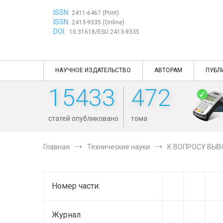
Перейти
ISSN:
к
2411-6467 (Print)
ISSN:
содержимому
2413-9335 (Online)
DOI:
10.31618/ESU.2413-9335
НАУЧНОЕ ИЗДАТЕЛЬСТВО
АВТОРАМ
ПУБЛ
15433
472
статей опубликовано
тома
Главная
Технические науки
К ВОПРОСУ ВЫВ
Номер части:
Журнал