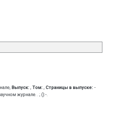
нале,
Выпуск:
,
Том:
,
Страницы в выпуске:
-
ном журнале. . ; ():-.