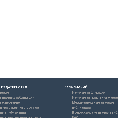
 ИЗДАТЕЛЬСТВО
БАЗА ЗНАНИЙ
рнале
Научные публикации
а научных публикаций
Научные направления журна
ексирование
Международные научные
тика открытого доступа
публикации
ные публикации
Всероссийские научные пуб
ные направления журнала
FAQ