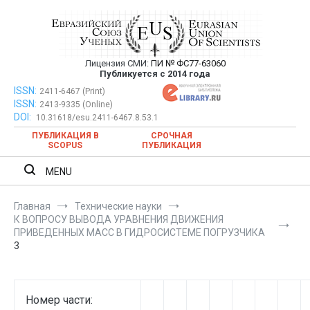
Перейти
к
содержимому
Лицензия СМИ:
ПИ № ФС77-63060
Евразийский Союз Ученых —
Публикуется с 2014 года
публикация научных статей в
ISSN:
Евразийский Союз Ученых — публикация научных статей в
2411-6467 (Print)
ISSN:
2413-9335 (Online)
ежемесячном научном журнале
ежемесячном научном журнале
DOI:
10.31618/esu.2411-6467.8.53.1
ПУБЛИКАЦИЯ В
СРОЧНАЯ
SCOPUS
ПУБЛИКАЦИЯ
MENU
Главная
Технические науки
К ВОПРОСУ ВЫВОДА УРАВНЕНИЯ ДВИЖЕНИЯ
ПРИВЕДЕННЫХ МАСС В ГИДРОСИСТЕМЕ ПОГРУЗЧИКА
3
Номер части: