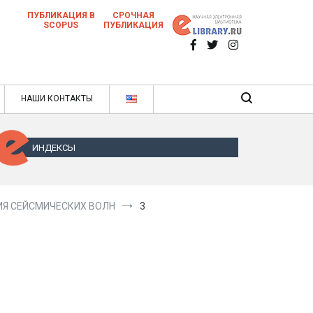
ПУБЛИКАЦИЯ В
СРОЧНАЯ
SCOPUS
ПУБЛИКАЦИЯ
 научных статей в ежемесячном научном
нале
ячном научном журнале
НАШИ КОНТАКТЫ
ИНДЕКСЫ
Я СЕЙСМИЧЕСКИХ ВОЛН
3