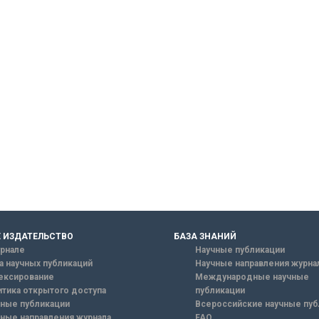
 ИЗДАТЕЛЬСТВО
БАЗА ЗНАНИЙ
рнале
Научные публикации
а научных публикаций
Научные направления журна
ексирование
Международные научные
тика открытого доступа
публикации
ные публикации
Всероссийские научные пуб
ные направления журнала
FAQ