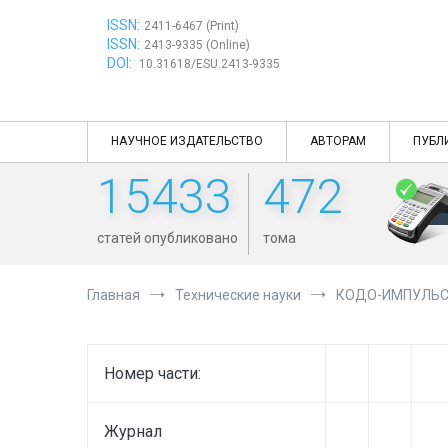
Перейти
ISSN:
к
2411-6467 (Print)
ISSN:
содержимому
2413-9335 (Online)
DOI:
10.31618/ESU.2413-9335
НАУЧНОЕ ИЗДАТЕЛЬСТВО
АВТОРАМ
ПУБЛ
15433
472
статей опубликовано
тома
Главная
Технические науки
КОДО-ИМПУЛЬС
Номер части:
Журнал