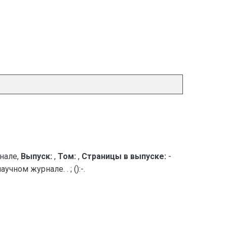
нале,
Выпуск:
,
Том:
,
Страницы в выпуске:
-
ном журнале. . ; ():-.