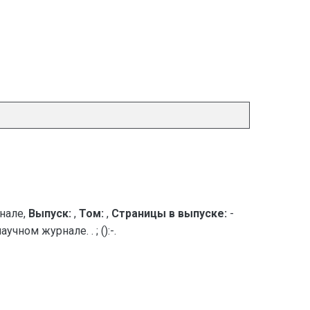
нале,
Выпуск:
,
Том:
,
Страницы в выпуске:
-
ном журнале. . ; ():-.