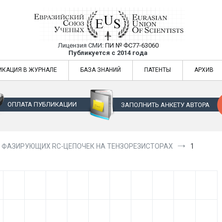
Лицензия СМИ:
ПИ № ФС77-63060
Евразийский Союз Ученых — публикация
Публикуется с 2014 года
жур
Евразийский Союз Ученых — публикация научных статей в ежемес
ИКАЦИЯ В ЖУРНАЛЕ
БАЗА ЗНАНИЙ
ПАТЕНТЫ
АРХИВ
ОПЛАТА ПУБЛИКАЦИИ
ЗАПОЛНИТЬ АНКЕТУ АВТОРА
 ФАЗИРУЮЩИХ RC-ЦЕПОЧЕК НА ТЕНЗОРЕЗИСТОРАХ
1