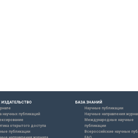
 ИЗДАТЕЛЬСТВО
БАЗА ЗНАНИЙ
рнале
Научные публикации
а научных публикаций
Научные направления журна
ексирование
Международные научные
тика открытого доступа
публикации
ные публикации
Всероссийские научные пуб
ные направления журнала
FAQ