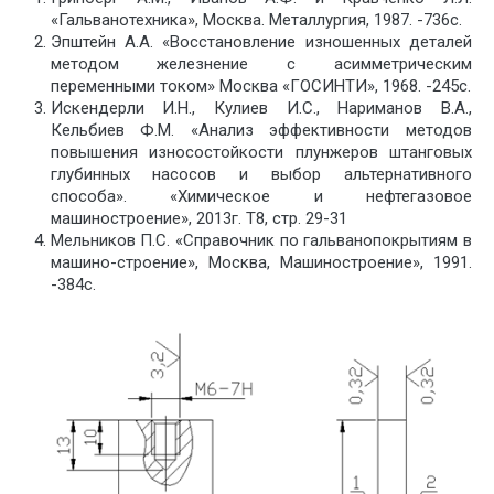
«Гальванотехника», Москва. Металлургия, 1987. -736с.
Эпштейн А.А. «Восстановление изношенных деталей
методом железнение с асимметрическим
переменными током» Москва «ГОСИНТИ», 1968. -245с.
Искендерли И.Н., Кулиев И.С., Нариманов В.А.,
Кельбиев Ф.М. «Анализ эффективности методов
повышения износостойкости плунжеров штанговых
глубинных насосов и выбор альтернативного
способа». «Химическое и нефтегазовое
машиностроение», 2013г. Т8, стр. 29-31
Мельников П.С. «Справочник по гальванопокрытиям в
машино-строение», Москва, Машиностроение», 1991.
-384с.