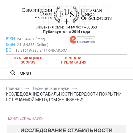
Перейти
к
содержимому
Лицензия СМИ:
ПИ № ФС77-63060
Евразийский Союз Ученых —
Публикуется с 2014 года
публикация научных статей в
ISSN:
Евразийский Союз Ученых — публикация научных статей в
2411-6467 (Print)
ISSN:
2413-9335 (Online)
ежемесячном научном журнале
ежемесячном научном журнале
DOI:
10.31618/esu.2411-6467.8.53.1
ПУБЛИКАЦИЯ В
СРОЧНАЯ
SCOPUS
ПУБЛИКАЦИЯ
MENU
Главная
Технические науки
ИССЛЕДОВАНИЕ СТАБИЛЬНОСТИ ТВЕРДОСТИ ПОКРЫТИЙ
ПОЛУЧАЕМОЙ МЕТОДОМ ЖЕЛЕЗНЕНИЯ
ТЕХНИЧЕСКИЕ НАУКИ
ИССЛЕДОВАНИЕ СТАБИЛЬНОСТИ