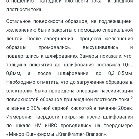
отношению катодной плотности тока к анодной
плотности тока .
Остальное поверхности образцов, не подлежащиек
железнению были закрыты с помощью специальной
лентой. После завершения процесса железнения
образцы промовались, высушивались и
подвергались к шлифованию. Замеры показали, что
толщина покрытия до шлифования составила 0,6…
0,8мм, а после шлифование до 0,3…0,5мм.
Необходимо отметить, что до загружения образцов в
электролит была проведена операция пассивизации
2
поверхностей образцов при анодной плотности тока
в ванне с 30%-ной серной кислотой в течении 20сек.
Измерения твердости покрытия после шлифования
по шкале HV иHRC проводились на твердомере
«Микро-Dur» фирмы «Krantkramer-Branson».