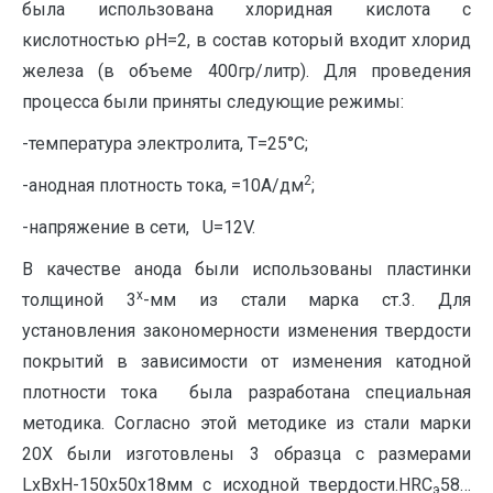
была использована хлоридная кислота с
кислотностью ρН=2, в состав который входит хлорид
железа (в объеме 400гр/литр). Для проведения
процесса были приняты следующие режимы:
-температура электролита, Т=25°С;
2
-анодная плотность тока, =10А/дм
;
-напряжение в сети, U=12V.
В качестве анода были использованы пластинки
х
толщиной 3
-мм из стали марка ст.3. Для
установления закономерности изменения твердости
покрытий в зависимости от изменения катодной
плотности тока была разработана специальная
методика. Согласно этой методике из стали марки
20Х были изготовлены 3 образца с размерами
LxBxH-150x50x18мм с исходной твердости.HRC
58…
э