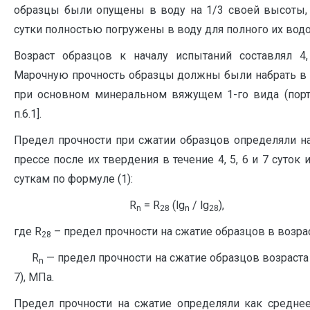
образцы были опущены в воду на 1/3 своей высоты,
сутки полностью погружены в воду для полного их вод
Возраст образцов к началу испытаний составлял 4,
Марочную прочность образцы должны были набрать в в
при основном минеральном вяжущем 1-го вида (порт
п.6.1].
Предел прочности при сжатии образцов определяли н
прессе после их твердения в течение 4, 5, 6 и 7 суток
суткам по формуле (1):
R
= R
(lg
/ lg
),
n
28
n
28
где R
– предел прочности на сжатие образцов в возрас
28
R
— предел прочности на сжатие образцов возраста n с
n
7), МПа.
Предел прочности на сжатие определяли как среднее