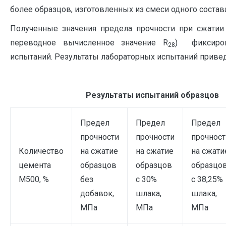
более образцов, изготовленных из смеси одного состава
Полученные значения предела прочности при сжатии
переводное вычисленное значение R
) фиксиро
28
испытаний. Результаты лабораторных испытаний привед
Та
Результаты испытаний образцов
Предел
Предел
Предел
прочности
прочности
прочност
Количество
на сжатие
на сжатие
на сжати
цемента
образцов
образцов
образцо
М500, %
без
с 30%
с 38,25%
добавок,
шлака,
шлака,
МПа
МПа
МПа