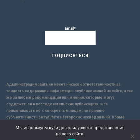
Email*
Администрация сайта не несет никакой ответственности за
точность содержания информации опубликованной на сайте, а так
же за любые рекомендации или мнения, которые могут
содержаться в исследовательских публикациях, и за
применимость её к конкретным лицам, по причине
субъективности результатов авторских исследований. Кроме
того, поскольку интернет не обеспечивает в полной мере
Мы используем куки для наилучшего представления
надежной защиты информации, Сайт не несет ответственности за
нашего сайта.
информацию, присылаемую через интернет.