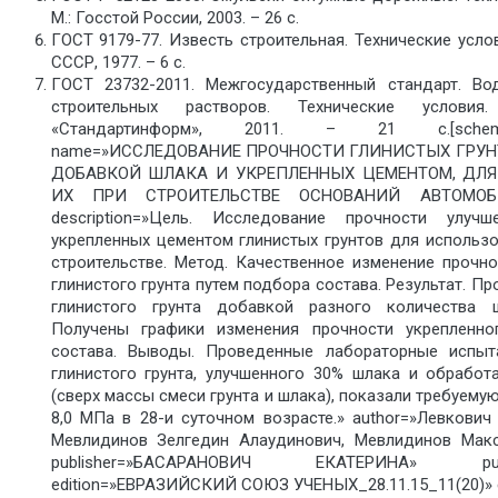
М.: Госстой России, 2003. – 26 с.
ГОСТ 9179-77. Известь строительная. Технические услов
СССР, 1977. – 6 с.
ГОСТ 23732-2011. Межгосударственный стандарт. В
строительных растворов. Технические услов
«Стандартинформ», 2011. – 21 с.[schem
name=»ИССЛЕДОВАНИЕ ПРОЧНОСТИ ГЛИНИСТЫХ ГРУН
ДОБАВКОЙ ШЛАКА И УКРЕПЛЕННЫХ ЦЕМЕНТОМ, ДЛ
ИХ ПРИ СТРОИТЕЛЬСТВЕ ОСНОВАНИЙ АВТОМОБ
description=»Цель. Исследование прочности улу
укрепленных цементом глинистых грунтов для использ
строительстве. Метод. Качественное изменение прочн
глинистого грунта путем подбора состава. Результат. П
глинистого грунта добавкой разного количества 
Получены графики изменения прочности укрепленно
состава. Выводы. Проведенные лабораторные испыт
глинистого грунта, улучшенного 30% шлака и обработ
(сверх массы смеси грунта и шлака), показали требуему
8,0 МПа в 28-и суточном возрасте.» author=»Левкович
Мевлидинов Зелгедин Алаудинович, Мевлидинов Мак
publisher=»БАСАРАНОВИЧ ЕКАТЕРИНА» pubdat
edition=»ЕВРАЗИЙСКИЙ СОЮЗ УЧЕНЫХ_28.11.15_11(20)» e