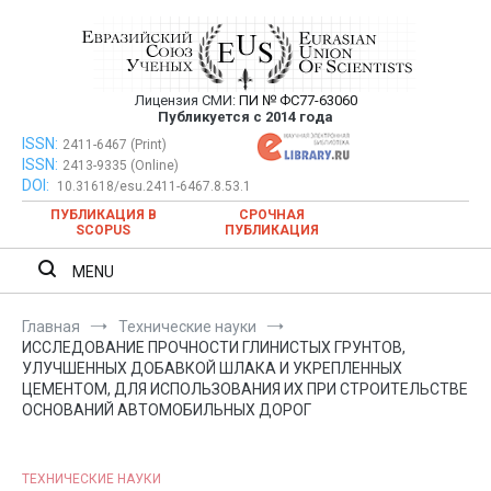
Перейти
к
содержимому
Лицензия СМИ:
ПИ № ФС77-63060
Евразийский Союз Ученых —
Публикуется с 2014 года
публикация научных статей в
ISSN:
Евразийский Союз Ученых — публикация научных статей в
2411-6467 (Print)
ISSN:
2413-9335 (Online)
ежемесячном научном журнале
ежемесячном научном журнале
DOI:
10.31618/esu.2411-6467.8.53.1
ПУБЛИКАЦИЯ В
СРОЧНАЯ
SCOPUS
ПУБЛИКАЦИЯ
MENU
Главная
Технические науки
ИССЛЕДОВАНИЕ ПРОЧНОСТИ ГЛИНИСТЫХ ГРУНТОВ,
УЛУЧШЕННЫХ ДОБАВКОЙ ШЛАКА И УКРЕПЛЕННЫХ
ЦЕМЕНТОМ, ДЛЯ ИСПОЛЬЗОВАНИЯ ИХ ПРИ СТРОИТЕЛЬСТВЕ
ОСНОВАНИЙ АВТОМОБИЛЬНЫХ ДОРОГ
ТЕХНИЧЕСКИЕ НАУКИ