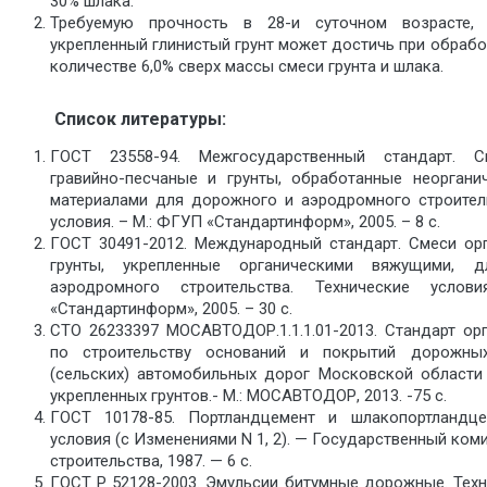
30% шлака.
Требуемую прочность в 28-и суточном возрасте,
укрепленный глинистый грунт может достичь при обрабо
количестве 6,0% сверх массы смеси грунта и шлака.
Список литературы:
ГОСТ 23558-94. Межгосударственный стандарт. 
гравийно-песчаные и грунты, обработанные неорган
материалами для дорожного и аэродромного строитель
условия. – М.: ФГУП «Стандартинформ», 2005. – 8 с.
ГОСТ 30491-2012. Международный стандарт. Смеси ор
грунты, укрепленные органическими вяжущими, 
аэродромного строительства. Технические усло
«Стандартинформ», 2005. – 30 с.
СТО 26233397 МОСАВТОДОР.1.1.1.01-2013. Стандарт ор
по строительству оснований и покрытий дорожн
(сельских) автомобильных дорог Московской области
укрепленных грунтов.- М.: МОСАВТОДОР, 2013. -75 с.
ГОСТ 10178-85. Портландцемент и шлакопортландце
условия (с Изменениями N 1, 2). — Государственный ком
строительства, 1987. — 6 с.
ГОСТ Р 52128-2003. Эмульсии битумные дорожные. Техн