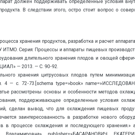
парат должен поддерживать определенные условия внут
продукта. В следствии этого, остро стоит вопрос о сов
процесса хранения продуктов, разработка и расчет аппар
ИТМО. Серия: Процессы и аппараты пищевых производств —
борудования длительного хранения плодов и овощей сфер
АЛ» — 2013. — С. 90-92.
ельного хранения цитрусовых плодов путем минимизации
ып. 4 — с. 72-73.[schema type=»book» name=»ИССЛЕ
атье рассмотрены основы и особенности методов охлаж
дования, поддерживающее определенные условия охла
ний, сделан вывод, что для охлаждения пищевых прод
мечается заинтересованность в разработке нового обор
 в процессе охлаждения и последующего хранения.» a
Владимировна» publisher=»БАСАРАНОВИЧ ЕКАТЕРИНА» 