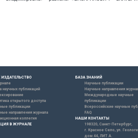
 ИЗДАТЕЛЬСТВО
БАЗА ЗНАНИЙ
рнале
Научные публикации
а научных публикаций
Научные направления журна
ексирование
Международные научные
тика открытого доступа
публикации
ные публикации
Всероссийские научные пуб
ные направления журнала
FAQ
кционная коллегия
НАШИ КОНТАКТЫ
ЦИЯ В ЖУРНАЛЕ
198320, Санкт-Петербург,
г. Красное Село, ул. Геолог
дом 44, ЛИТ А.