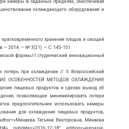
ри камеры в заданных пределах, обеспечивая
ершенствовании охлаждающего оборудования и
ата кратковременного хранения плодов и овощей
 2014. — № 3(21). — С. 145-151
ической формы//I студенческий инновационный
 потерь при охлаждении // II Всероссийский
ДОВАНИЕ ОСОБЕННОСТЕЙ МЕТОДОВ ОХЛАЖДЕНИЯ
дения пищевых продуктов и сделан вывод об
ждения, позволяющее минимизировать потери
уктов предпочтительнее использовать камеры
удования для охлаждения пищевых продуктов,
uthor=»Минаева Татьяна Викторовна, Минаева
pubdate=»2016-12-18″ edition=»euroasia-