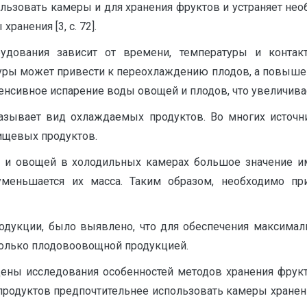
льзовать камеры и для хранения фруктов и устраняет не
анения [3, с. 72].
дования зависит от времени, температуры и контак
уры может привести к переохлаждению плодов, а повышен
енсивное испарение воды овощей и плодов, что увеличивае
азывает вид охлаждаемых продуктов. Во многих источн
ищевых продуктов.
в и овощей в холодильных камерах большое значение им
уменьшается их масса. Таким образом, необходимо пр
дукции, было выявлено, что для обеспечения максимал
только плодовоовощной продукцией.
дены исследования особенностей методов хранения фрук
продуктов предпочтительнее использовать камеры хранени