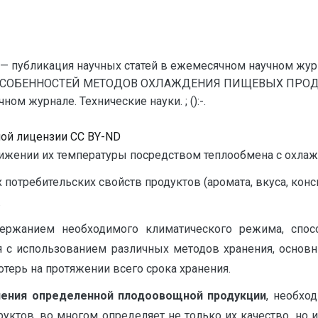
— публикация научных статей в ежемесячном научном жур
ОСОБЕННОСТЕЙ МЕТОДОВ ОХЛАЖДЕНИЯ ПИЩЕВЫХ ПРОДУКТО
м журнале. Технические науки. ; ():-.
ной лицензии CC BY-ND
нижении их температуры посредством теплообмена с охлаж
потребительских свойств продуктов (аромата, вкуса, конс
.
ддержанием необходимого климатического режима, спо
я с использованием различных методов хранения, основ
терь на протяжении всего срока хранения.
нения определенной плодоовощной продукции
, необхо
уктов, во многом определяет не только их качество, но 