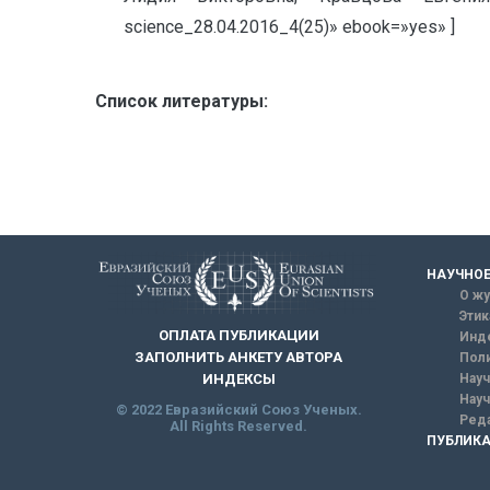
science_28.04.2016_4(25)» ebook=»yes» ]
Список литературы:
НАУЧНОЕ
О жу
Этик
ОПЛАТА ПУБЛИКАЦИИ
Инд
ЗАПОЛНИТЬ АНКЕТУ АВТОРА
Поли
Науч
ИНДЕКСЫ
Науч
© 2022 Евразийский Союз Ученых.
Реда
All Rights Reserved.
ПУБЛИКА