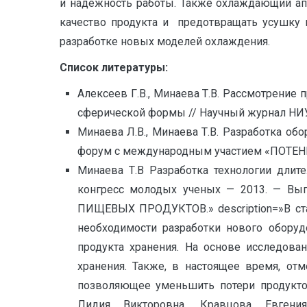
и надежность работы. Также охлаждающий ап
качество продукта и предотвращать усушку 
разработке новых моделей охлаждения.
Список литературы:
Алексеев Г.В., Минаева Т.В. Рассмотрение 
сферической формы // Научный журнал НИУ 
Минаева Л.В., Минаева Т.В. Разработка о
форум с международным участием «ПОТЕНЦИ
Минаева Т.В Разработка технологии длит
конгресс молодых ученых — 2013. — В
ПИЩЕВЫХ ПРОДУКТОВ.» description=»В ст
необходимости разработки нового обору
продукта хранения. На основе исследова
хранения. Также, в настоящее время, от
позволяющее уменьшить потери продуктов
Лидия Викторовна, Кравцова Евгения 