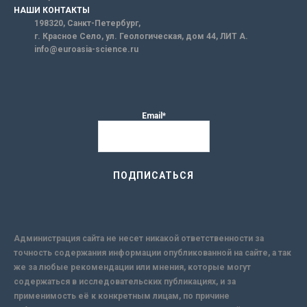
НАШИ КОНТАКТЫ
198320, Санкт-Петербург,
г. Красное Село, ул. Геологическая, дом 44, ЛИТ А.
info@euroasia-science.ru
Email*
Администрация сайта не несет никакой ответственности за
точность содержания информации опубликованной на сайте, а так
же за любые рекомендации или мнения, которые могут
содержаться в исследовательских публикациях, и за
применимость её к конкретным лицам, по причине