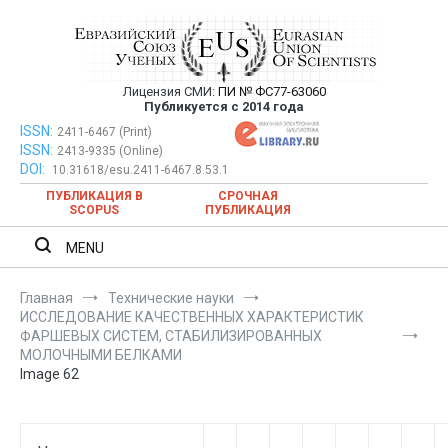
Перейти
к
содержимому
Лицензия СМИ:
ПИ № ФС77-63060
Евразийский Союз Ученых —
Публикуется с 2014 года
публикация научных статей в
ISSN:
Евразийский Союз Ученых — публикация научных статей в
2411-6467 (Print)
ISSN:
2413-9335 (Online)
ежемесячном научном журнале
ежемесячном научном журнале
DOI:
10.31618/esu.2411-6467.8.53.1
ПУБЛИКАЦИЯ В
СРОЧНАЯ
SCOPUS
ПУБЛИКАЦИЯ
MENU
Главная
Технические науки
ИССЛЕДОВАНИЕ КАЧЕСТВЕННЫХ ХАРАКТЕРИСТИК
ФАРШЕВЫХ СИСТЕМ, СТАБИЛИЗИРОВАННЫХ
МОЛОЧНЫМИ БЕЛКАМИ
Image 62