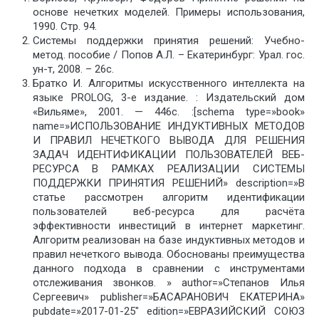
основе нечетких моделей. Примеры использования,
1990. Стр. 94.
Системы поддержки принятия решений: Учебно-
метод. пособие / Попов А.Л. – Екатеринбург: Урал. гос.
ун-т, 2008. – 26с.
Братко И. Алгоритмы искусственного интеллекта на
языке PROLOG, 3-е издание. : Издательский дом
«Вильяме», 2001. — 446с. :[schema type=»book»
name=»ИСПОЛЬЗОВАНИЕ ИНДУКТИВНЫХ МЕТОДОВ
И ПРАВИЛ НЕЧЕТКОГО ВЫВОДА ДЛЯ РЕШЕНИЯ
ЗАДАЧ ИДЕНТИФИКАЦИИ ПОЛЬЗОВАТЕЛЕЙ ВЕБ-
РЕСУРСА В РАМКАХ РЕАЛИЗАЦИИ СИСТЕМЫ
ПОДДЕРЖКИ ПРИНЯТИЯ РЕШЕНИЙ» description=»В
статье рассмотрен алгоритм идентификации
пользователей веб-ресурса для расчёта
эффективности инвестиций в интернет маркетинг.
Алгоритм реализован на базе индуктивных методов и
правил нечеткого вывода. Обоснованы преимущества
данного подхода в сравнении с инструментами
отслеживания звонков. » author=»Степанов Илья
Сергеевич» publisher=»БАСАРАНОВИЧ ЕКАТЕРИНА»
pubdate=»2017-01-25″ edition=»ЕВРАЗИЙСКИЙ СОЮЗ