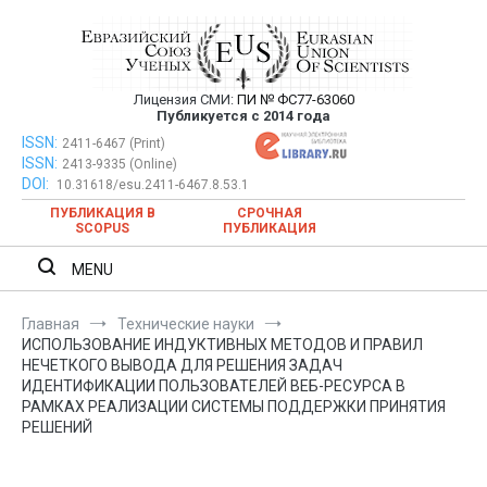
Перейти
к
содержимому
Лицензия СМИ:
ПИ № ФС77-63060
Евразийский Союз Ученых —
Публикуется с 2014 года
публикация научных статей в
ISSN:
Евразийский Союз Ученых — публикация научных статей в
2411-6467 (Print)
ISSN:
2413-9335 (Online)
ежемесячном научном журнале
ежемесячном научном журнале
DOI:
10.31618/esu.2411-6467.8.53.1
ПУБЛИКАЦИЯ В
СРОЧНАЯ
SCOPUS
ПУБЛИКАЦИЯ
MENU
Главная
Технические науки
ИСПОЛЬЗОВАНИЕ ИНДУКТИВНЫХ МЕТОДОВ И ПРАВИЛ
НЕЧЕТКОГО ВЫВОДА ДЛЯ РЕШЕНИЯ ЗАДАЧ
ИДЕНТИФИКАЦИИ ПОЛЬЗОВАТЕЛЕЙ ВЕБ-РЕСУРСА В
РАМКАХ РЕАЛИЗАЦИИ СИСТЕМЫ ПОДДЕРЖКИ ПРИНЯТИЯ
РЕШЕНИЙ