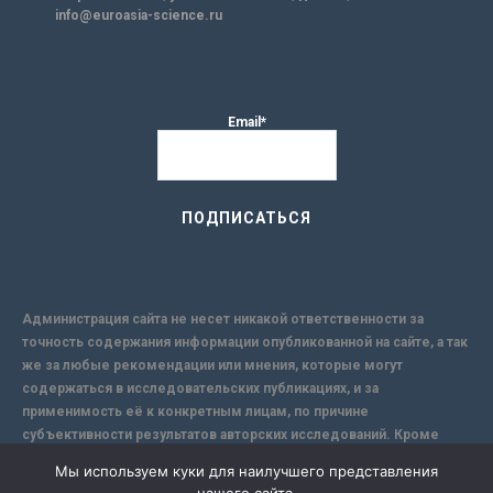
info@euroasia-science.ru
Email*
Администрация сайта не несет никакой ответственности за
точность содержания информации опубликованной на сайте, а так
же за любые рекомендации или мнения, которые могут
содержаться в исследовательских публикациях, и за
применимость её к конкретным лицам, по причине
субъективности результатов авторских исследований. Кроме
того, поскольку интернет не обеспечивает в полной мере
Мы используем куки для наилучшего представления
надежной защиты информации, Сайт не несет ответственности за