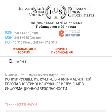
Перейти
к
содержимому
Лицензия СМИ:
ПИ № ФС77-63060
Евразийский Союз Ученых —
Публикуется с 2014 года
публикация научных статей в
ISSN:
Евразийский Союз Ученых — публикация научных статей в
2411-6467 (Print)
ISSN:
2413-9335 (Online)
ежемесячном научном журнале
ежемесячном научном журнале
DOI:
10.31618/esu.2411-6467.8.53.1
ПУБЛИКАЦИЯ В
СРОЧНАЯ
SCOPUS
ПУБЛИКАЦИЯ
MENU
Главная
Технические науки
ИОНИЗИРУЮЩЕЕ ИЗЛУЧЕНИЕ В ИНФОРМАЦИОННОЙ
БЕЗОПАСНОСТИИОНИЗИРУЮЩЕЕ ИЗЛУЧЕНИЕ В
ИНФОРМАЦИОННОЙ БЕЗОПАСНОСТИ
ТЕХНИЧЕСКИЕ НАУКИ