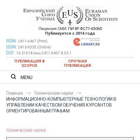
Перейти
к
содержимому
Лицензия СМИ:
ПИ № ФС77-63060
Евразийский Союз Ученых —
Публикуется с 2014 года
публикация научных статей в
ISSN:
Евразийский Союз Ученых — публикация научных статей в
2411-6467 (Print)
ISSN:
2413-9335 (Online)
ежемесячном научном журнале
ежемесячном научном журнале
DOI:
10.31618/esu.2411-6467.8.53.1
ПУБЛИКАЦИЯ В
СРОЧНАЯ
SCOPUS
ПУБЛИКАЦИЯ
MENU
Главная
Технические науки
ИНФОРМАЦИОННО-КОМПЬЮТЕРНЫЕ ТЕХНОЛОГИИ В
УПРАВЛЕНИИ КАЧЕСТВОМ ОБУЧЕНИЯ КУРСАНТОВ
ОРИЕНТИРОВАННЫМ ГРАФАМ
ТЕХНИЧЕСКИЕ НАУКИ