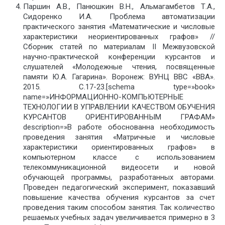
Паршин А.В., Панюшкин В.Н., Альмагамбетов Т.А.,
Сидоренко И.А. Проблема автоматизации
практического занятия «Математические и числовые
характеристики неориентированных графов» //
Сборник статей по материалам II Межвузовской
научно-практической конференции курсантов и
слушателей «Молодежные чтения, посвященные
памяти Ю.А. Гагарина». Воронеж: ВУНЦ ВВС «ВВА».
2015. С.17-23.[schema type=»book»
name=»ИНФОРМАЦИОННО-КОМПЬЮТЕРНЫЕ
ТЕХНОЛОГИИ В УПРАВЛЕНИИ КАЧЕСТВОМ ОБУЧЕНИЯ
КУРСАНТОВ ОРИЕНТИРОВАННЫМ ГРАФАМ»
description=»В работе обоснованна необходимость
проведения занятия «Матричные и числовые
характеристики ориентированных графов» в
компьютерном классе с использованием
телекоммуникационной видеосети и новой
обучающей программы, разработанных авторами.
Проведен педагогический эксперимент, показавший
повышение качества обучения курсантов за счет
проведения таким способом занятия. Так количество
решаемых учебных задач увеличивается примерно в 3