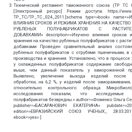
Технический регламент таможенного союза (ТР ТС 0
[Электронный ресурс] Режим доступа: https://www.te
ТР_ТС/ТР_ТС_024_2011.[schema type=»book» name=»
ВЛИЯНИЯ СРОКОВ И РЕЖИМА ХРАНЕНИЯ НА КАЧЕСТВО
РУБЛЕНЫХ ПОЛУФАБРИКАТОВ С РАСТИТЕ
ДОБАВКАМИ» description=»Изучено влияния сроков 
хранения на качество рубленых полуфабрикатов с раст
добавками Проведен сравнительный анализ состоя
рубленых полуфабрикатов с отрубями пшеничными, в 
производства и хранения. Установлено, что в процессе 
у охлажденных полуфабрикатов содержание свобод
выше, чем данный показатель у замороженной пр
Выявлено, увеличение выхода изделий после т
обработки, на 6,2 %, у изделий после замораживания,
относительно контрольного образца Микробиоло
исследования показали, что исследуемые 
полуфабрикатов безвредны.» author=»Фоменко Ольга Се
publisher=»БАСАРАНОВИЧ ЕКАТЕРИНА» pubdate=»201
edition=»ЕВРАЗИЙСКИЙ СОЮЗ УЧЕНЫХ_ 28.03.2015
ebook=»yes» ]