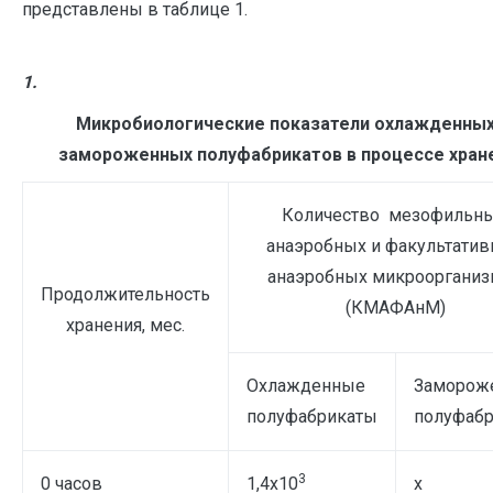
представлены в таблице 1.
1.
Микробиологические показатели охлажденных
замороженных полуфабрикатов в процессе хран
Количество мезофильн
анаэробных и факультатив
анаэробных микрооргани
Продолжительность
(КМАФАнМ)
хранения, мес.
Охлажденные
Заморож
полуфабрикаты
полуфаб
3
0 часов
1,4х10
х