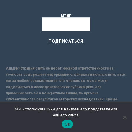
Email*
Администрация сайта не несет никакой ответственности за
точность содержания информации опубликованной на сайте, а так
же за любые рекомендации или мнения, которые могут
содержаться в исследовательских публикациях, и за
применимость её к конкретным лицам, по причине
субъективности результатов авторских исследований. Кроме
того, поскольку интернет не обеспечивает в полной мере
Мы используем куки для наилучшего представления
надежной защиты информации, Сайт не несет ответственности за
нашего сайта.
информацию, присылаемую через интернет.
Ok
-->