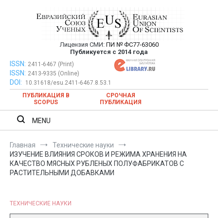
Перейти
к
содержимому
Лицензия СМИ:
ПИ № ФС77-63060
Евразийский Союз Ученых —
Публикуется с 2014 года
публикация научных статей в
ISSN:
Евразийский Союз Ученых — публикация научных статей в
2411-6467 (Print)
ISSN:
2413-9335 (Online)
ежемесячном научном журнале
ежемесячном научном журнале
DOI:
10.31618/esu.2411-6467.8.53.1
ПУБЛИКАЦИЯ В
СРОЧНАЯ
SCOPUS
ПУБЛИКАЦИЯ
MENU
Главная
Технические науки
ИЗУЧЕНИЕ ВЛИЯНИЯ СРОКОВ И РЕЖИМА ХРАНЕНИЯ НА
КАЧЕСТВО МЯСНЫХ РУБЛЕНЫХ ПОЛУФАБРИКАТОВ С
РАСТИТЕЛЬНЫМИ ДОБАВКАМИ
ТЕХНИЧЕСКИЕ НАУКИ