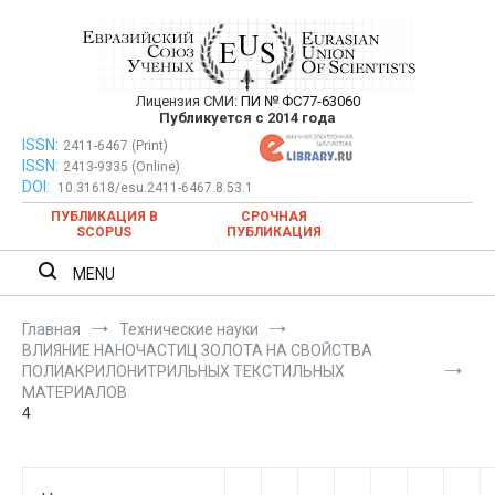
Перейти
к
содержимому
Лицензия СМИ:
ПИ № ФС77-63060
Евразийский Союз Ученых —
Публикуется с 2014 года
публикация научных статей в
ISSN:
Евразийский Союз Ученых — публикация научных статей в
2411-6467 (Print)
ISSN:
2413-9335 (Online)
ежемесячном научном журнале
ежемесячном научном журнале
DOI:
10.31618/esu.2411-6467.8.53.1
ПУБЛИКАЦИЯ В
СРОЧНАЯ
SCOPUS
ПУБЛИКАЦИЯ
MENU
Главная
Технические науки
ВЛИЯНИЕ НАНОЧАСТИЦ ЗОЛОТА НА СВОЙСТВА
ПОЛИАКРИЛОНИТРИЛЬНЫХ ТЕКСТИЛЬНЫХ
МАТЕРИАЛОВ
4