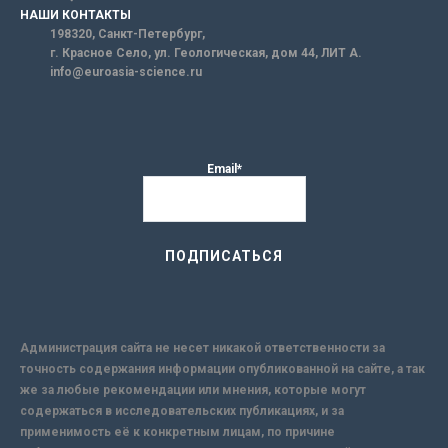
НАШИ КОНТАКТЫ
198320, Санкт-Петербург,
г. Красное Село, ул. Геологическая, дом 44, ЛИТ А.
info@euroasia-science.ru
Email*
Администрация сайта не несет никакой ответственности за
точность содержания информации опубликованной на сайте, а так
же за любые рекомендации или мнения, которые могут
содержаться в исследовательских публикациях, и за
применимость её к конкретным лицам, по причине